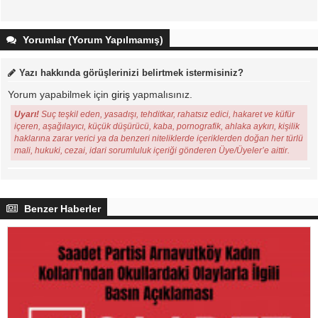
Yorumlar (Yorum Yapılmamış)
Yazı hakkında görüşlerinizi belirtmek istermisiniz?
Yorum yapabilmek için
giriş
yapmalısınız.
Uyarı!
Suç teşkil eden, yasadışı, tehditkar, rahatsız edici, hakaret ve küfür
içeren, aşağılayıcı, küçük düşürücü, kaba, pornografik, ahlaka aykırı, kişilik
haklarına zarar verici ya da benzeri niteliklerde içeriklerden doğan her türlü
mali, hukuki, cezai, idari sorumluluk içeriği gönderen Üye/Üyeler’e aittir.
Benzer Haberler