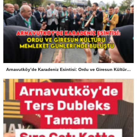
Arnavutköy’de Karadeniz Esintisi: Ordu ve Giresun Kültürü Memleket Günleri’nde Buluştu