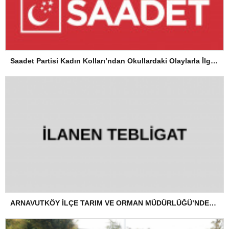
Saadet Partisi Kadın Kolları’ndan Okullardaki Olaylarla İlgili Basın Açıklaması
ARNAVUTKÖY İLÇE TARIM VE ORMAN MÜDÜRLÜĞÜ’NDEN İLANEN TEBLİGAT