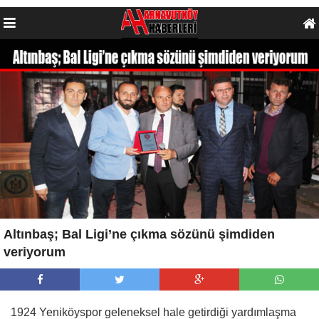
Altınbaş; Bal Ligi’ne çıkma sözünü şimdiden
veriyorum
1924 Yeniköyspor geleneksel hale getirdiği yardımlaşma