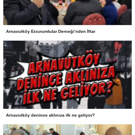
Arnavutköy Erzurumlular Derneği’nden İftar
Arnavutköy denince aklınıza ilk ne geliyor?