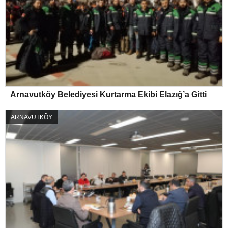
Arnavutköy Belediyesi Kurtarma Ekibi Elazığ’a Gitti
ARNAVUTKÖY