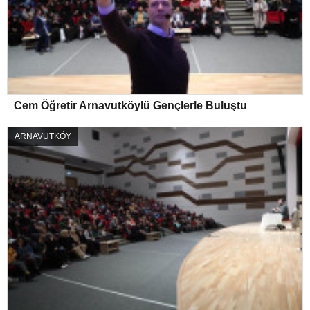
Cem Öğretir Arnavutköylü Gençlerle Buluştu
ARNAVUTKÖY