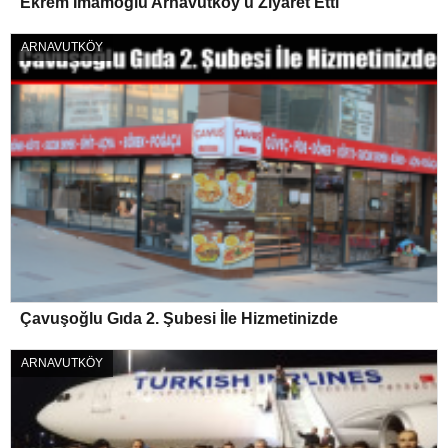
Ekrem İmamoğlu Arnavutköy’ü Ziyaret Etti
ARNAVUTKÖY
Çavuşoğlu Gıda 2. Şubesi İle Hizmetinizde
ARNAVUTKÖY