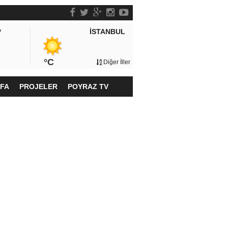
İSTANBUL
P
°C
Diğer İller
YFA
PROJELER
POYRAZ TV