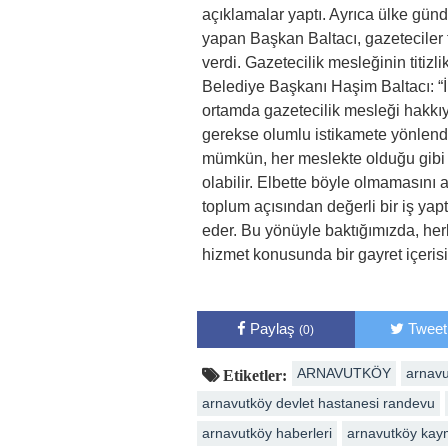
açıklamalar yaptı. Ayrıca ülke gü
yapan Başkan Baltacı, gazeteciler 
verdi. Gazetecilik mesleğinin titizl
Belediye Başkanı Haşim Baltacı: “İ
ortamda gazetecilik mesleği hakkıy
gerekse olumlu istikamete yönlendi
mümkün, her meslekte olduğu gibi i
olabilir. Elbette böyle olmamasını a
toplum açısından değerli bir iş yapt
eder. Bu yönüyle baktığımızda, her
hizmet konusunda bir gayret içerisin
Paylaş
Tweet
(0)
ARNAVUTKÖY
arnavu
Etiketler:
arnavutköy devlet hastanesi randevu
arnavutköy haberleri
arnavutköy kay