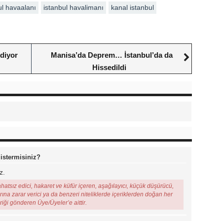
ul havaalanı
istanbul havalimanı
kanal istanbul
diyor
Manisa’da Deprem… İstanbul’da da
Hissedildi
 istermisiniz?
z.
ahatsız edici, hakaret ve küfür içeren, aşağılayıcı, küçük düşürücü,
arına zarar verici ya da benzeri niteliklerde içeriklerden doğan her
eriği gönderen Üye/Üyeler’e aittir.