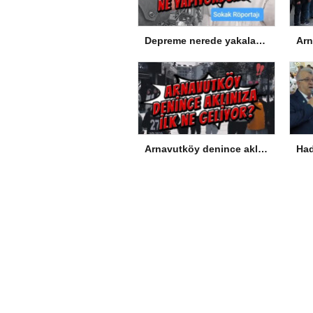
Depreme nerede yakalandınız, ne yapıyordunuz?
Arnavutköy denince aklınıza ilk ne geliyor?