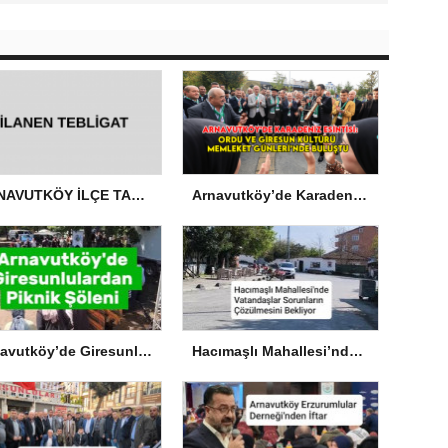
ARNAVUTKÖY İLÇE TARIM VE ORMAN MÜDÜRLÜĞÜ’NDEN İLANEN TEBLİGAT
Arnavutköy’de Karadeniz Esintisi: Ordu ve Giresun Kültürü Memleket Günleri’nde Buluştu
Arnavutköy’de Giresunlulardan Piknik Şöleni
Hacımaşlı Mahallesi’nde Vatandaşlar Sorunların Çözülmesini Bekliyor