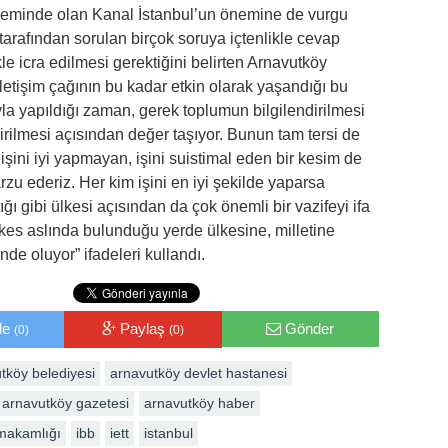
ndeminde olan Kanal İstanbul’un önemine de vurgu
tarafından sorulan birçok soruya içtenlikle cevap
ikle icra edilmesi gerektiğini belirten Arnavutköy
letişim çağının bu kadar etkin olarak yaşandığı bu
la yapıldığı zaman, gerek toplumun bilgilendirilmesi
rilmesi açısından değer taşıyor. Bunun tam tersi de
şini iyi yapmayan, işini suistimal eden bir kesim de
rzu ederiz. Her kim işini en iyi şekilde yaparsa
ığı gibi ülkesi açısından da çok önemli bir vazifeyi ifa
kes aslında bulunduğu yerde ülkesine, milletine
de oluyor” ifadeleri kullandı.
le
Paylaş
Gönder
(0)
(0)
tköy belediyesi
arnavutköy devlet hastanesi
arnavutköy gazetesi
arnavutköy haber
makamlığı
ibb
iett
istanbul