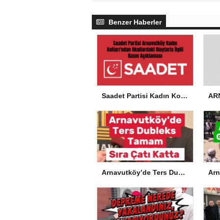
Benzer Haberler
Saadet Partisi Kadın Kolları’ndan Okullardaki Olaylarla İlgili Basın Açıklaması
Arnavutköy’de Ters Dubleks Tamam, Sıra Çatı Katta