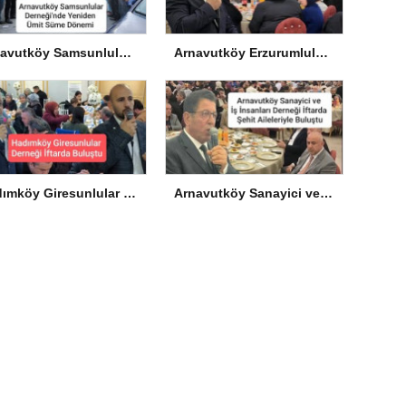
Arnavutköy Samsunlular Derneği’nde Yeniden Ümit Süme Dönemi
Arnavutköy Erzurumlular Derneği’nden İftar
Hadımköy Giresunlular Derneği İftarda Buluştu
Arnavutköy Sanayici ve İş İnsanları Derneği İftarda Şehit Aileleriyle Buluştu