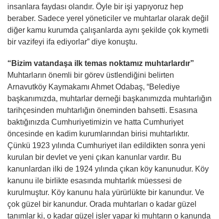
insanlara faydası olandır. Öyle bir işi yapıyoruz hep
beraber. Sadece yerel yöneticiler ve muhtarlar olarak değil
diğer kamu kurumda çalışanlarda aynı şekilde çok kıymetli
bir vazifeyi ifa ediyorlar” diye konuştu.
“Bizim vatandaşa ilk temas noktamız muhtarlardır”
Muhtarların önemli bir görev üstlendiğini belirten
Arnavutköy Kaymakamı Ahmet Odabaş, “Belediye
başkanımızda, muhtarlar derneği başkanımızda muhtarlığın
tarihçesinden muhtarlığın öneminden bahsetti. Esasına
baktığınızda Cumhuriyetimizin ve hatta Cumhuriyet
öncesinde en kadim kurumlarından birisi muhtarlıktır.
Çünkü 1923 yılında Cumhuriyet ilan edildikten sonra yeni
kurulan bir devlet ve yeni çıkan kanunlar vardır. Bu
kanunlardan ilki de 1924 yılında çıkan köy kanunudur. Köy
kanunu ile birlikte esasında muhtarlık müessesi de
kurulmuştur. Köy kanunu hala yürürlükte bir kanundur. Ve
çok güzel bir kanundur. Orada muhtarları o kadar güzel
tanımlar ki, o kadar güzel işler yapar ki muhtarın o kanunda