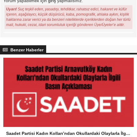
Yorum yapabilmek için
giriş
yapmalısınız.
Uyarı!
Suç teşkil eden, yasadışı, tehditkar, rahatsız edici, hakaret ve küfür
içeren, aşağılayıcı, küçük düşürücü, kaba, pornografik, ahlaka aykırı, kişilik
haklarına zarar verici ya da benzeri niteliklerde içeriklerden doğan her türlü
mali, hukuki, cezai, idari sorumluluk içeriği gönderen Üye/Üyeler’e aittir.
Benzer Haberler
Saadet Partisi Kadın Kolları’ndan Okullardaki Olaylarla İlgili Basın Açıklaması