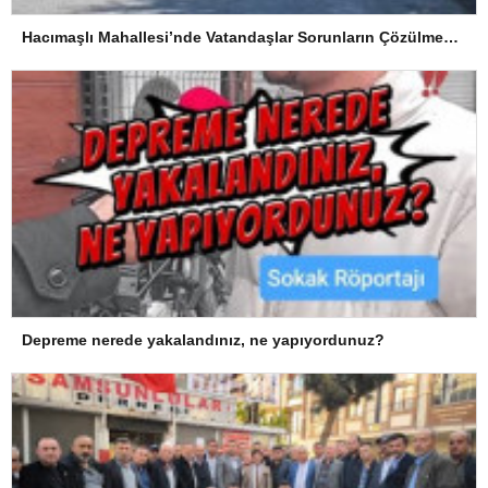
Hacımaşlı Mahallesi’nde Vatandaşlar Sorunların Çözülmesini Bekliyor
Depreme nerede yakalandınız, ne yapıyordunuz?