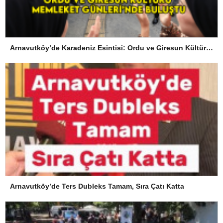
Arnavutköy’de Karadeniz Esintisi: Ordu ve Giresun Kültürü Memleket Günleri’nde Buluştu
Arnavutköy’de Ters Dubleks Tamam, Sıra Çatı Katta