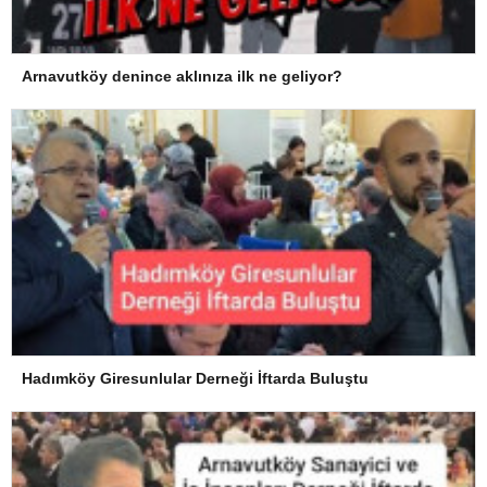
Arnavutköy denince aklınıza ilk ne geliyor?
Hadımköy Giresunlular Derneği İftarda Buluştu