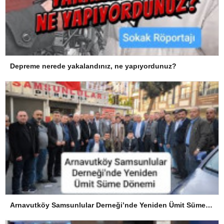
Depreme nerede yakalandınız, ne yapıyordunuz?
Arnavutköy Samsunlular Derneği’nde Yeniden Ümit Süme Dönemi