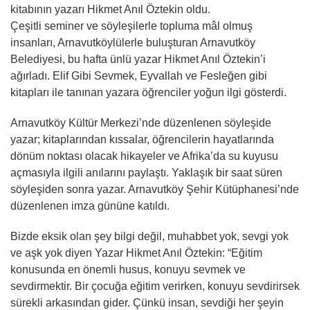
kitabının yazarı Hikmet Anıl Öztekin oldu.
Çeşitli seminer ve söyleşilerle topluma mâl olmuş
insanları, Arnavutköylülerle buluşturan Arnavutköy
Belediyesi, bu hafta ünlü yazar Hikmet Anıl Öztekin’i
ağırladı. Elif Gibi Sevmek, Eyvallah ve Fesleğen gibi
kitapları ile tanınan yazara öğrenciler yoğun ilgi gösterdi.
Arnavutköy Kültür Merkezi’nde düzenlenen söyleşide
yazar; kitaplarından kıssalar, öğrencilerin hayatlarında
dönüm noktası olacak hikayeler ve Afrika’da su kuyusu
açmasıyla ilgili anılarını paylaştı. Yaklaşık bir saat süren
söyleşiden sonra yazar. Arnavutköy Şehir Kütüphanesi’nde
düzenlenen imza gününe katıldı.
Bizde eksik olan şey bilgi değil, muhabbet yok, sevgi yok
ve aşk yok diyen Yazar Hikmet Anıl Öztekin: “Eğitim
konusunda en önemli husus, konuyu sevmek ve
sevdirmektir. Bir çocuğa eğitim verirken, konuyu sevdirirsek
sürekli arkasından gider. Çünkü insan, sevdiği her şeyin