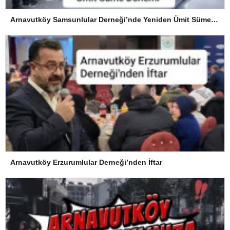
Arnavutköy Samsunlular Derneği’nde Yeniden Ümit Süme Dönemi
Arnavutköy Erzurumlular Derneği’nden İftar