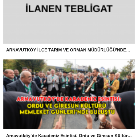
ARNAVUTKÖY İLÇE TARIM VE ORMAN MÜDÜRLÜĞÜ’NDEN İLANEN TEBLİGAT
Arnavutköy’de Karadeniz Esintisi: Ordu ve Giresun Kültürü Memleket Günleri’nde Buluştu