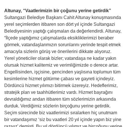
Altunay, “Vaatlerimizin bir çoğunu yerine getirdik”
Sultangazi Belediye Başkanı Cahit Altunay konuşmasında
yerel seçimlerden itibaren son dört yıl içinde Sultangazi
Belediyesinin yaptığı çalışmaları da değerlendirdi. Altunay,
“İlçede yaptığımız çalışmalarda eksikliklerimizi beraber
görmek, vatandaşlarımızın sorunlarını yerinde tespit etmek
amacıyla sizlerin görüş ve önerilerini dikkate alıyoruz.
Yerel yöneticiler olarak bizler; vatandaşa ne kadar yakın
olursak hizmet kalitemiz ve verimliğimizde o derece artar.
Engellisinden, işçisine, gencinden yaşlısına toplumun tüm
kesimlerine hizmet götürme çabası ve gayreti içindeyiz.
Dördüncü hizmet yılımızı bitirmek üzereyiz. Hedeflerimiz,
stratejik plan ve taahhütlerimiz vardı. Hizmet bayrağını
devraldığımız andan itibaren tüm sözlerimizin arkasında
durduk. Verdiğimiz sözlerin birçoğunu yerine getirdik.
Seçim sürecinde biz vaatlerimizi sıralarken hiç unutmam
bir vatandaşımız ‘siz bu vaatleri 20 yıl içinde yapın biz yine
razıyız’ demişti. Bu yıl dördüncü yılımız ve birçoğunu yerine