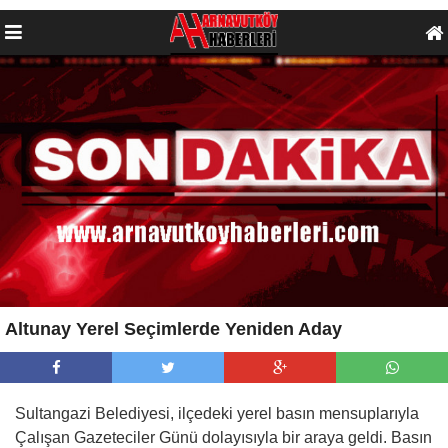
Altunay Yerel Seçimlerde Yeniden Aday
Sultangazi Belediyesi, ilçedeki yerel basın mensuplarıyla
Çalışan Gazeteciler Günü dolayısıyla bir araya geldi. Basın