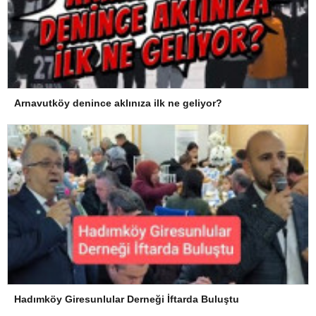
Arnavutköy denince aklınıza ilk ne geliyor?
Hadımköy Giresunlular Derneği İftarda Buluştu