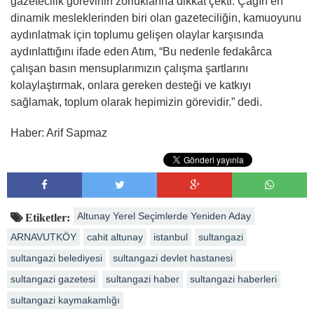
gazetecilik görevinin zorluklarına dikkat çekti. Çağın en
dinamik mesleklerinden biri olan gazeteciliğin, kamuoyunu
aydınlatmak için toplumu gelişen olaylar karşısında
aydınlattığını ifade eden Atım, “Bu nedenle fedakârca
çalışan basın mensuplarımızın çalışma şartlarını
kolaylaştırmak, onlara gereken desteği ve katkıyı
sağlamak, toplum olarak hepimizin görevidir.” dedi.
Haber: Arif Sapmaz
Altunay Yerel Seçimlerde Yeniden Aday
Etiketler:
ARNAVUTKÖY
cahit altunay
istanbul
sultangazi
sultangazi belediyesi
sultangazi devlet hastanesi
sultangazi gazetesi
sultangazi haber
sultangazi haberleri
sultangazi kaymakamlığı