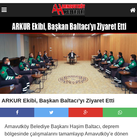
ARKUR Ekibi, Başkan Baltacı’yı Ziyaret Etti
Arnavutköy Belediye Başkanı Haşim Baltacı, deprem
bölgesinde çalışmalarını tamamlayıp Arnavutköy’e dönen