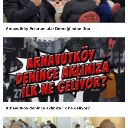
Arnavutköy Erzurumlular Derneği’nden İftar
Arnavutköy denince aklınıza ilk ne geliyor?