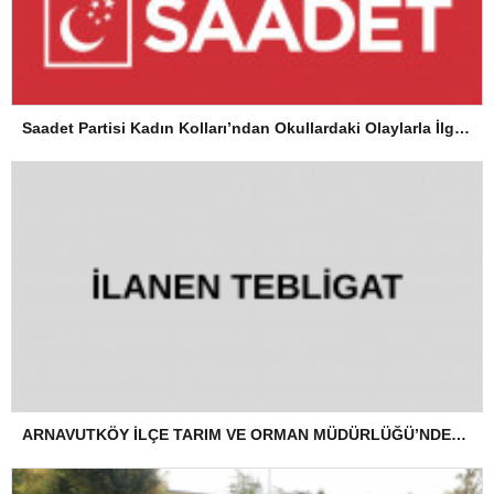
Saadet Partisi Kadın Kolları’ndan Okullardaki Olaylarla İlgili Basın Açıklaması
ARNAVUTKÖY İLÇE TARIM VE ORMAN MÜDÜRLÜĞÜ’NDEN İLANEN TEBLİGAT