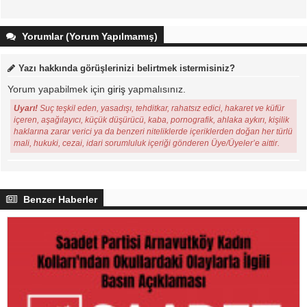
Yorumlar (Yorum Yapılmamış)
Yazı hakkında görüşlerinizi belirtmek istermisiniz?
Yorum yapabilmek için
giriş
yapmalısınız.
Uyarı!
Suç teşkil eden, yasadışı, tehditkar, rahatsız edici, hakaret ve küfür
içeren, aşağılayıcı, küçük düşürücü, kaba, pornografik, ahlaka aykırı, kişilik
haklarına zarar verici ya da benzeri niteliklerde içeriklerden doğan her türlü
mali, hukuki, cezai, idari sorumluluk içeriği gönderen Üye/Üyeler’e aittir.
Benzer Haberler