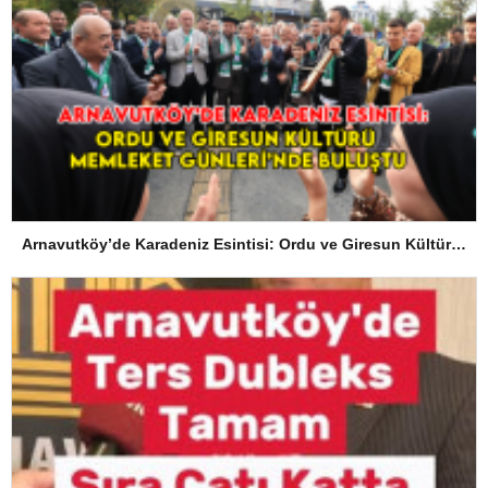
Arnavutköy’de Karadeniz Esintisi: Ordu ve Giresun Kültürü Memleket Günleri’nde Buluştu