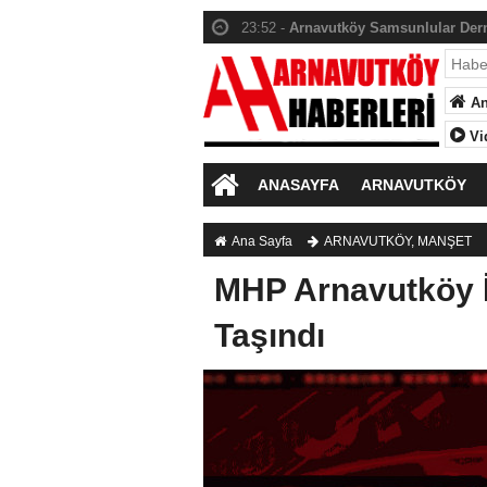
23:52 -
Arnavutköy Samsunlular Der
23:55 -
Arnavutköy Erzurumlular Dern
23:53 -
Arnavutköy denince aklınıza i
An
23:42 -
Saadet Partisi Kadın Kolları’
Vi
ANASAYFA
ARNAVUTKÖY
Ana Sayfa
ARNAVUTKÖY
,
MANŞET
MHP Arnavutköy İl
Taşındı