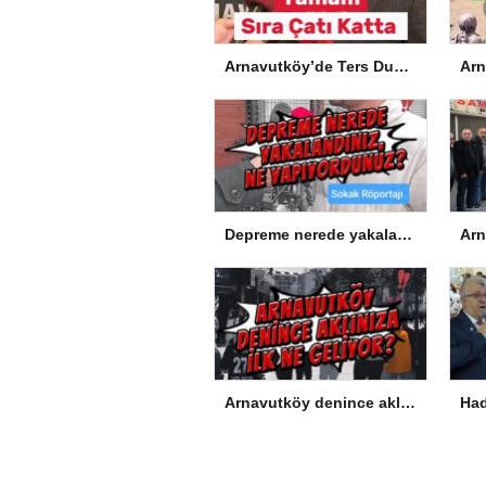
Arnavutköy’de Ters Dubleks Tamam, Sıra Çatı Katta
Depreme nerede yakalandınız, ne yapıyordunuz?
Arnavutköy denince aklınıza ilk ne geliyor?