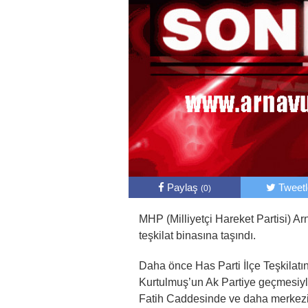
Paylaş
Tweet
(0)
MHP (Milliyetçi Hareket Partisi) Ar
teşkilat binasına taşındı.
Daha önce Has Parti İlçe Teşkilat
Kurtulmuş’un Ak Partiye geçmesiyle
Fatih Caddesinde ve daha merkezi