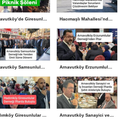
Arnavutköy’de Giresunlulardan Piknik Şöleni
Hacımaşlı Mahallesi’nde Vatandaşlar Sorunların Çözülmesini Bekliyor
Arnavutköy Samsunlular Derneği’nde Yeniden Ümit Süme Dönemi
Arnavutköy Erzurumlular Derneği’nden İftar
Hadımköy Giresunlular Derneği İftarda Buluştu
Arnavutköy Sanayici ve İş İnsanları Derneği İftarda Şehit Aileleriyle Buluştu