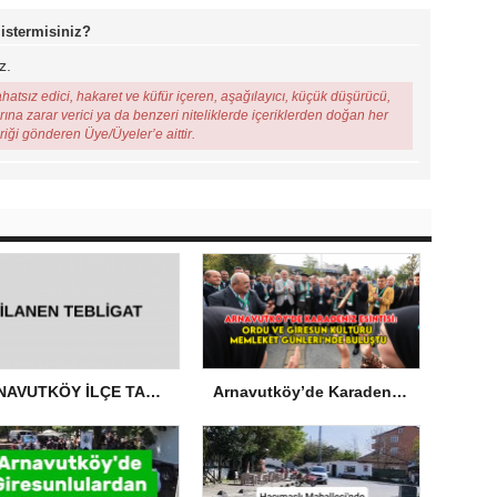
 istermisiniz?
z.
ahatsız edici, hakaret ve küfür içeren, aşağılayıcı, küçük düşürücü,
arına zarar verici ya da benzeri niteliklerde içeriklerden doğan her
eriği gönderen Üye/Üyeler’e aittir.
ARNAVUTKÖY İLÇE TARIM VE ORMAN MÜDÜRLÜĞÜ’NDEN İLANEN TEBLİGAT
Arnavutköy’de Karadeniz Esintisi: Ordu ve Giresun Kültürü Memleket Günleri’nde Buluştu