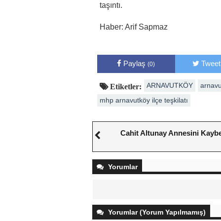
taşıntı.
Haber: Arif Sapmaz
Paylaş
Tweet
(0)
ARNAVUTKÖY
arnav
Etiketler:
mhp arnavutköy ilçe teşkilatı
Cahit Altunay Annesini Kaybe
Yorumlar
Yorumlar (Yorum Yapılmamış)