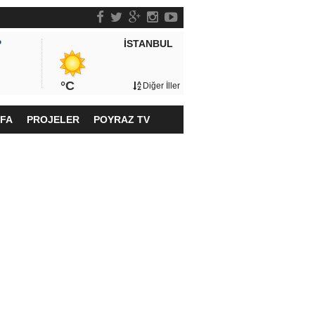
İSTANBUL
P
°C
Diğer İller
YFA
PROJELER
POYRAZ TV