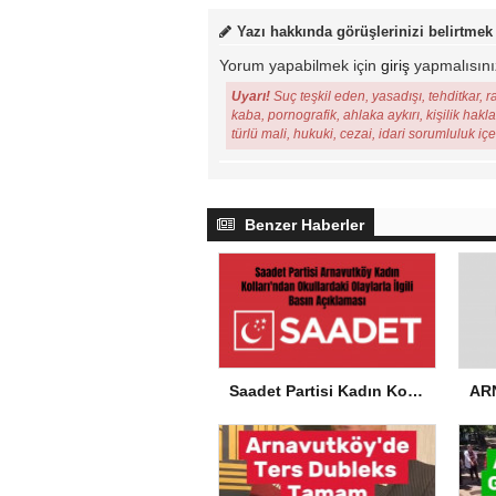
Yazı hakkında görüşlerinizi belirtmek
Yorum yapabilmek için
giriş
yapmalısını
Uyarı!
Suç teşkil eden, yasadışı, tehditkar, r
kaba, pornografik, ahlaka aykırı, kişilik hakl
türlü mali, hukuki, cezai, idari sorumluluk iç
Benzer Haberler
Saadet Partisi Kadın Kolları’ndan Okullardaki Olaylarla İlgili Basın Açıklaması