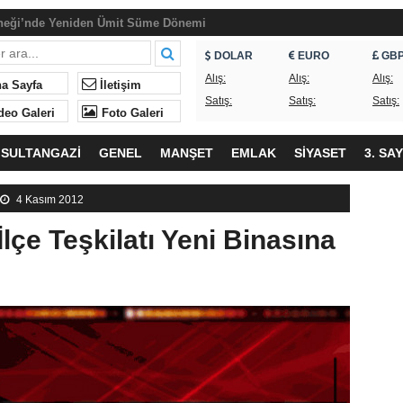
neği’nde Yeniden Ümit Süme Dönemi
eği’nden İftar
DOLAR
EURO
GB
lk ne geliyor?
Alış:
Alış:
Alış:
a Sayfa
İletişim
Satış:
Satış:
Satış:
ndan Okullardaki Olaylarla İlgili Basın Açıklaması
deo Galeri
Foto Galeri
SULTANGAZİ
GENEL
MANŞET
EMLAK
SİYASET
3. SA
4 Kasım 2012
çe Teşkilatı Yeni Binasına