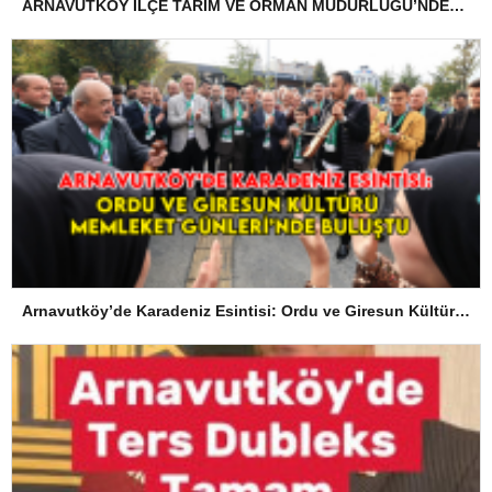
ARNAVUTKÖY İLÇE TARIM VE ORMAN MÜDÜRLÜĞÜ’NDEN İLANEN TEBLİGAT
Arnavutköy’de Karadeniz Esintisi: Ordu ve Giresun Kültürü Memleket Günleri’nde Buluştu