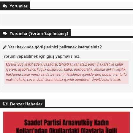
Yorumlar
Yorumlar (Yorum Yapılmamış)
Yazı hakkında görüşlerinizi belirtmek istermisiniz?
Yorum yapabilmek için
giriş
yapmalısınız.
Uyarı!
Suç teşkil eden, yasadışı, tehditkar, rahatsız edici, hakaret ve küfür
içeren, aşağılayıcı, küçük düşürücü, kaba, pornografik, ahlaka aykırı, kişilik
haklarına zarar verici ya da benzeri niteliklerde içeriklerden doğan her türlü
mali, hukuki, cezai, idari sorumluluk içeriği gönderen Üye/Üyeler’e aittir.
Benzer Haberler