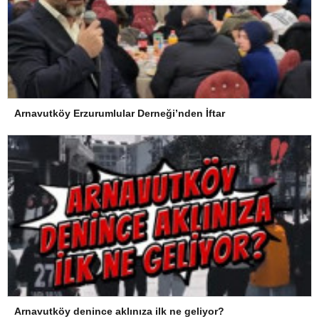
Arnavutköy Erzurumlular Derneği’nden İftar
Arnavutköy denince aklınıza ilk ne geliyor?