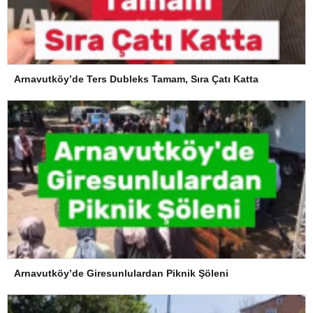
Arnavutköy’de Ters Dubleks Tamam, Sıra Çatı Katta
Arnavutköy’de Giresunlulardan Piknik Şöleni