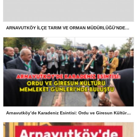
ARNAVUTKÖY İLÇE TARIM VE ORMAN MÜDÜRLÜĞÜ’NDEN İLANEN TEBLİGAT
Arnavutköy’de Karadeniz Esintisi: Ordu ve Giresun Kültürü Memleket Günleri’nde Buluştu