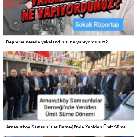
Depreme nerede yakalandınız, ne yapıyordunuz?
Arnavutköy Samsunlular Derneği’nde Yeniden Ümit Süme Dönemi