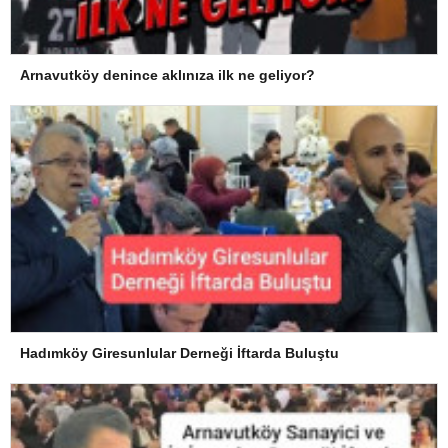
Arnavutköy denince aklınıza ilk ne geliyor?
Hadımköy Giresunlular Derneği İftarda Buluştu