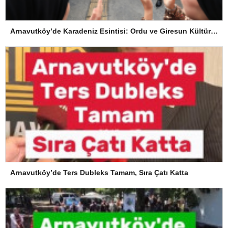
Arnavutköy’de Karadeniz Esintisi: Ordu ve Giresun Kültürü Memleket Günleri’nde Buluştu
Arnavutköy’de Ters Dubleks Tamam, Sıra Çatı Katta