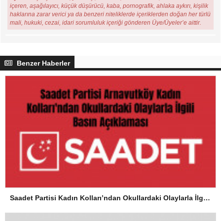
içeren, aşağılayıcı, küçük düşürücü, kaba, pornografik, ahlaka aykırı, kişilik
haklarına zarar verici ya da benzeri niteliklerde içeriklerden doğan her türlü
mali, hukuki, cezai, idari sorumluluk içeriği gönderen Üye/Üyeler’e aittir.
Benzer Haberler
Saadet Partisi Kadın Kolları’ndan Okullardaki Olaylarla İlgili Basın Açıklaması