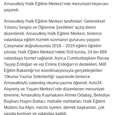
Arnavutköy Halk Eğitimi Merkezi’nde mezuniyet heyecanı
yaşandı.
Arnavutköy Halk Eğitimi Merkezi tarafından ‘Geleneksel
Yılsonu Sergisi ve Öğrenme Şenlikleri’ açılış töreni
düzenlendi. Arnavutköy Halk Eğitimi Merkezi, binlerce
vatandaşa eğitim hizmeti sunmanın gururunu yaşıyor.
Çalışmalar doğrultusunda 2018 – 2019 eğitim öğretim
yılında; Halk Eğitim Merkezi’ndeki 918 kursla, 24 bin 889
vatandaşa hizmet sağlandı. Ayrıca Cumhurbaşkanı Recep
Tayyip Erdoğan ve eşi Emine Erdoğan’ın destekleri, Millî
Eğitim Bakanlığı’nın koordinasyonuyla gerçekleştirilen
‘Okuma-Yazma Seferberliği’ sayesinde binlerce
Arnavutköylü vatandaş okuma-yazma öğrendi. Avlu34
Alışveriş ve Yaşam Merkezi’nde düzenlenen mezuniyet
törenine; Arnavutköy Kaymakamı Ahmet Odabaş, Belediye
Başkanı Haşim Baltacı, mahalle muhtarları, Halk Eğitimi
Müdürü İsa Afşin, meclis üyeleri, dernek başkanları, çok
sayıda kursiyer ve vatandaş katıldı.