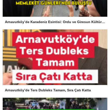
Arnavutköy’de Karadeniz Esintisi: Ordu ve Giresun Kültürü Memleket Günleri’nde Buluştu
Arnavutköy’de Ters Dubleks Tamam, Sıra Çatı Katta