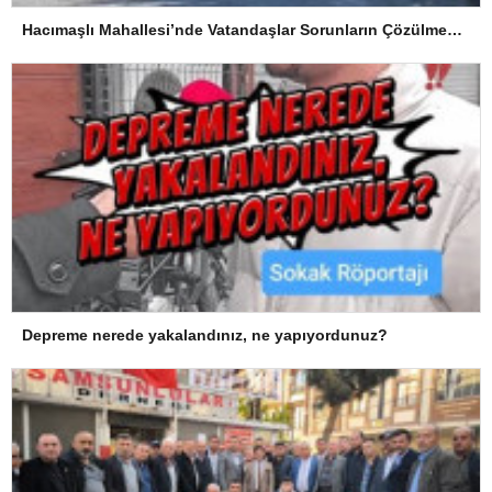
Hacımaşlı Mahallesi’nde Vatandaşlar Sorunların Çözülmesini Bekliyor
Depreme nerede yakalandınız, ne yapıyordunuz?