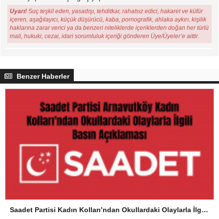
Uyarı!
Suç teşkil eden, yasadışı, tehditkar, rahatsız edici, hakaret ve küfür
içeren, aşağılayıcı, küçük düşürücü, kaba, pornografik, ahlaka aykırı, kişilik
haklarına zarar verici ya da benzeri niteliklerde içeriklerden doğan her türlü
mali, hukuki, cezai, idari sorumluluk içeriği gönderen Üye/Üyeler’e aittir.
Benzer Haberler
Saadet Partisi Kadın Kolları’ndan Okullardaki Olaylarla İlgili Basın Açıklaması