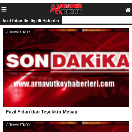
fazıl fidan ile İlişkili Haberler
ARNAVUTKÖY
Fazıl Fidan’dan Teşekkür Mesajı
ARNAVUTKÖY