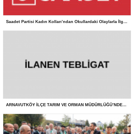
Saadet Partisi Kadın Kolları’ndan Okullardaki Olaylarla İlgili Basın Açıklaması
ARNAVUTKÖY İLÇE TARIM VE ORMAN MÜDÜRLÜĞÜ’NDEN İLANEN TEBLİGAT