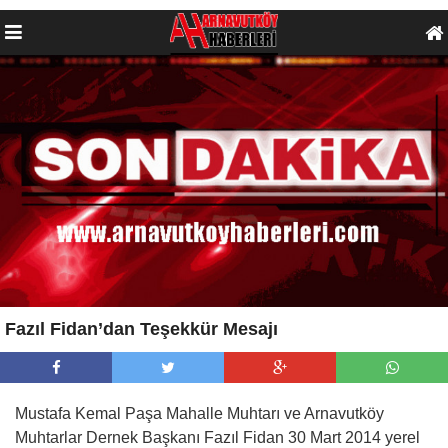
Fazıl Fidan’dan Teşekkür Mesajı
Mustafa Kemal Paşa Mahalle Muhtarı ve Arnavutköy
Muhtarlar Dernek Başkanı Fazıl Fidan 30 Mart 2014 yerel