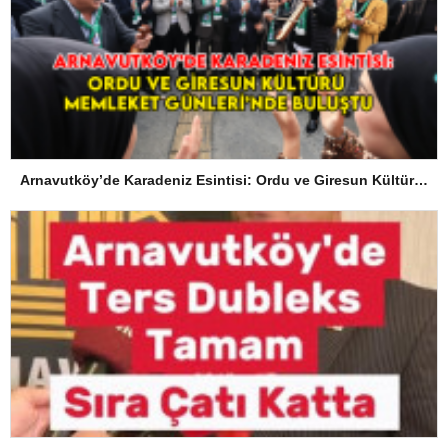
Arnavutköy’de Karadeniz Esintisi: Ordu ve Giresun Kültürü Memleket Günleri’nde Buluştu