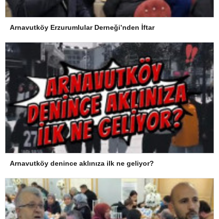
Arnavutköy Erzurumlular Derneği’nden İftar
Arnavutköy denince aklınıza ilk ne geliyor?