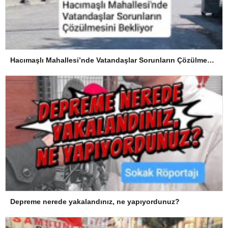
Hacımaşlı Mahallesi’nde Vatandaşlar Sorunların Çözülmesini Bekliyor
Depreme nerede yakalandınız, ne yapıyordunuz?