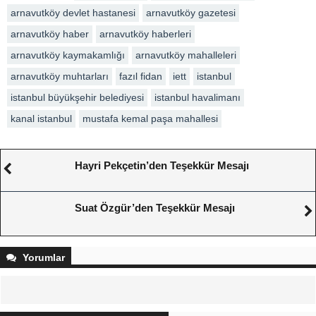
arnavutköy devlet hastanesi
arnavutköy gazetesi
arnavutköy haber
arnavutköy haberleri
arnavutköy kaymakamlığı
arnavutköy mahalleleri
arnavutköy muhtarları
fazıl fidan
iett
istanbul
istanbul büyükşehir belediyesi
istanbul havalimanı
kanal istanbul
mustafa kemal paşa mahallesi
Hayri Pekçetin’den Teşekkür Mesajı
Suat Özgür’den Teşekkür Mesajı
Yorumlar