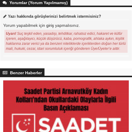
Yorumlar (Yorum Yapılmamış)
Yazı hakkında görüşlerinizi belirtmek istermisiniz?
Yorum yapabilmek için
giriş
yapmalısınız.
Uyarı!
Suç teşkil eden, yasadışı, tehditkar, rahatsız edici, hakaret ve küfür
içeren, aşağılayıcı, küçük düşürücü, kaba, pornografik, ahlaka aykırı, kişilik
haklarına zarar verici ya da benzeri niteliklerde içeriklerden doğan her türlü
mali, hukuki, cezai, idari sorumluluk içeriği gönderen Üye/Üyeler’e aittir.
Benzer Haberler