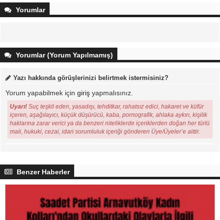
Yorumlar
Yorumlar (Yorum Yapılmamış)
Yazı hakkında görüşlerinizi belirtmek istermisiniz?
Yorum yapabilmek için
giriş
yapmalısınız.
Uyarı!
Suç teşkil eden, yasadışı, tehditkar, rahatsız edici, hakaret ve küfür
içeren, aşağılayıcı, küçük düşürücü, kaba, pornografik, ahlaka aykırı, kişilik
haklarına zarar verici ya da benzeri niteliklerde içeriklerden doğan her türlü
mali, hukuki, cezai, idari sorumluluk içeriği gönderen Üye/Üyeler’e aittir.
Benzer Haberler