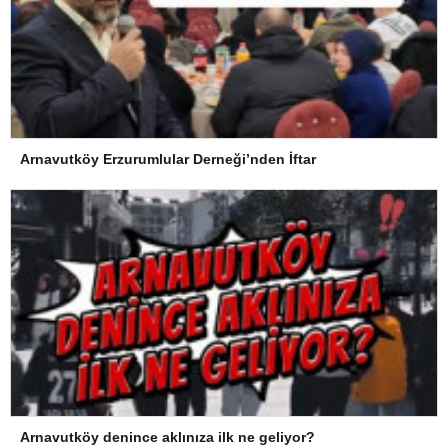
Arnavutköy Erzurumlular Derneği’nden İftar
Arnavutköy denince aklınıza ilk ne geliyor?