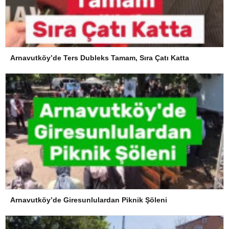
Arnavutköy’de Ters Dubleks Tamam, Sıra Çatı Katta
Arnavutköy’de Giresunlulardan Piknik Şöleni