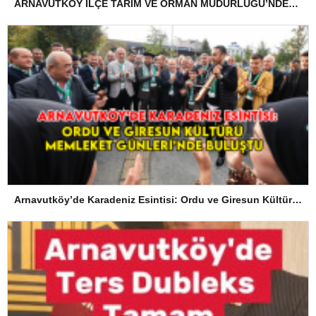
ARNAVUTKÖY İLÇE TARIM VE ORMAN MÜDÜRLÜĞÜ’NDEN İLANEN TEBLİGAT
Arnavutköy’de Karadeniz Esintisi: Ordu ve Giresun Kültürü Memleket Günleri’nde Buluştu