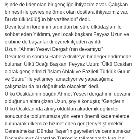
işinde de lider olan bir gençliğe ihtiyacımız var. Çalışkan
bir nesil ile çevresine örnek olan dostlara ihtiyacımız var.
Bu da ülkücülüğün bir vazifesidir” dedi.
Devir teslim töreninin ardından bir süre ülküdaşları ile
sohbet eden Yıldırım, yeni ocak başkanı Feyyaz Uzun ve
ekibine de başarılar dileyerek ilçeden ayrıldı.
Uzun: “Ahmet Yesevi Dergahı’nın devamıyız”
Devir teslim sonrası HaberAktivite’ye bir değerlendirmede
bulunan Ülkü Ocağı Başkanı Feyyaz Uzun; “Ülkü Ocakları
olarak gençlerimizi ”İslam Ahlak ve Fazileti Türklük Gurur
ve Şuuru” ile yetişmeyi amaçlıyor ve yapacağımız
çalışmalar da bu doğrultuda olacaktır” dedi.
Ülkü Ocaklarının bugün Ahmet Yesevi dergahının devamı
olduğunun altını çizen Uzun, şöyle konuştu; “Gençlerin
Ülkü Ocaklarında almış oldukları akademik eğitimler
sonucunda toplumumuza yön veren önemli kademelerde
bulunarak ülkemize hizmet eden gençler yetiştirmektir.
Cennetmekan Dündar Taşer’in gayretleri ve cennetmekan
Başbuğumuz Alparslan Türkeş’in talimatlarıyla kurulan