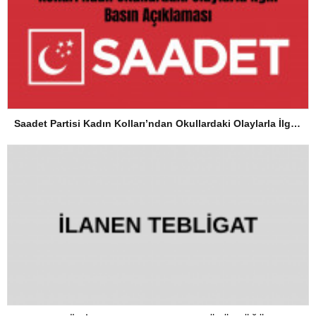
Saadet Partisi Kadın Kolları’ndan Okullardaki Olaylarla İlgili Basın Açıklaması