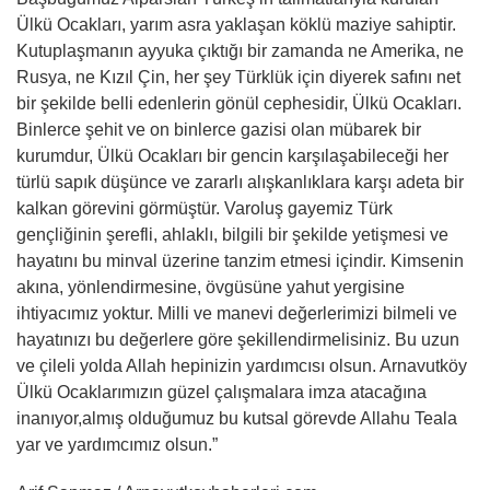
Ülkü Ocakları, yarım asra yaklaşan köklü maziye sahiptir.
Kutuplaşmanın ayyuka çıktığı bir zamanda ne Amerika, ne
Rusya, ne Kızıl Çin, her şey Türklük için diyerek safını net
bir şekilde belli edenlerin gönül cephesidir, Ülkü Ocakları.
Binlerce şehit ve on binlerce gazisi olan mübarek bir
kurumdur, Ülkü Ocakları bir gencin karşılaşabileceği her
türlü sapık düşünce ve zararlı alışkanlıklara karşı adeta bir
kalkan görevini görmüştür. Varoluş gayemiz Türk
gençliğinin şerefli, ahlaklı, bilgili bir şekilde yetişmesi ve
hayatını bu minval üzerine tanzim etmesi içindir. Kimsenin
akına, yönlendirmesine, övgüsüne yahut yergisine
ihtiyacımız yoktur. Milli ve manevi değerlerimizi bilmeli ve
hayatınızı bu değerlere göre şekillendirmelisiniz. Bu uzun
ve çileli yolda Allah hepinizin yardımcısı olsun. Arnavutköy
Ülkü Ocaklarımızın güzel çalışmalara imza atacağına
inanıyor,almış olduğumuz bu kutsal görevde Allahu Teala
yar ve yardımcımız olsun.”