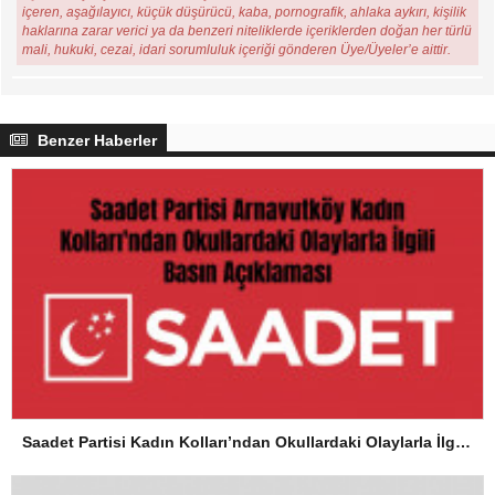
içeren, aşağılayıcı, küçük düşürücü, kaba, pornografik, ahlaka aykırı, kişilik
haklarına zarar verici ya da benzeri niteliklerde içeriklerden doğan her türlü
mali, hukuki, cezai, idari sorumluluk içeriği gönderen Üye/Üyeler’e aittir.
Benzer Haberler
Saadet Partisi Kadın Kolları’ndan Okullardaki Olaylarla İlgili Basın Açıklaması