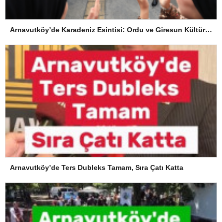
Arnavutköy’de Karadeniz Esintisi: Ordu ve Giresun Kültürü Memleket Günleri’nde Buluştu
Arnavutköy’de Ters Dubleks Tamam, Sıra Çatı Katta