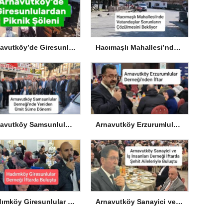
Arnavutköy’de Giresunlulardan Piknik Şöleni
Hacımaşlı Mahallesi’nde Vatandaşlar Sorunların Çözülmesini Bekliyor
Arnavutköy Samsunlular Derneği’nde Yeniden Ümit Süme Dönemi
Arnavutköy Erzurumlular Derneği’nden İftar
Hadımköy Giresunlular Derneği İftarda Buluştu
Arnavutköy Sanayici ve İş İnsanları Derneği İftarda Şehit Aileleriyle Buluştu