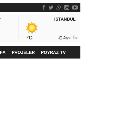
İSTANBUL
P
°C
Diğer İller
YFA
PROJELER
POYRAZ TV