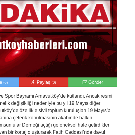
le
Paylaş
Gönder
(0)
(0)
ve Spor Bayramı Arnavutköy’de kutlandı. Ancak resmi
melik değişikliği nedeniyle bu yıl 19 Mayıs diğer
avutköy’de özellikle sivil toplum kuruluşları 19 Mayıs’a
n alanına çelenk konulmasının akabinde halkın
msunlular Derneği açtığı geleneksel hale getirdikleri
yan bir kortej oluşturarak Fatih Caddesi’nde davul