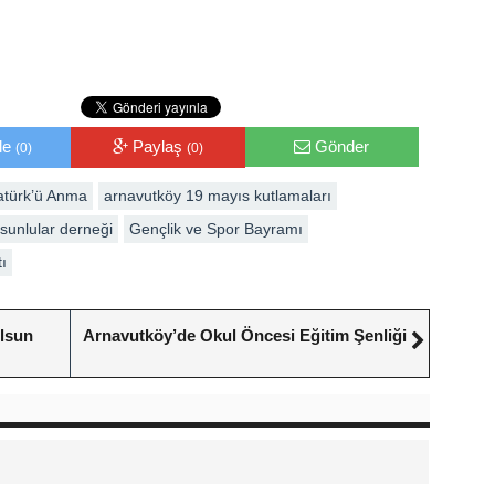
le
Paylaş
Gönder
(0)
(0)
atürk’ü Anma
arnavutköy 19 mayıs kutlamaları
sunlular derneği
Gençlik ve Spor Bayramı
ı
Olsun
Arnavutköy’de Okul Öncesi Eğitim Şenliği