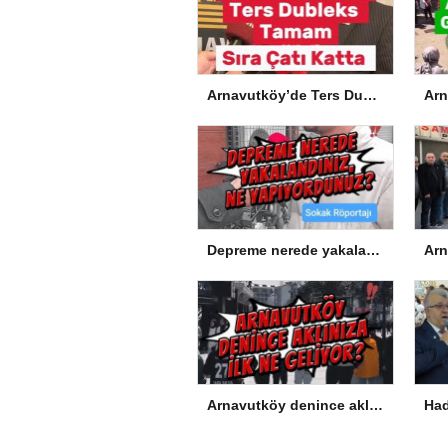
Arnavutköy’de Ters Dubleks Tamam, Sıra Çatı Katta
Depreme nerede yakalandınız, ne yapıyordunuz?
Arnavutköy denince aklınıza ilk ne geliyor?