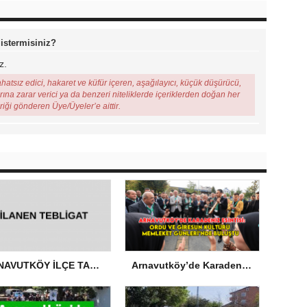
 istermisiniz?
z.
ahatsız edici, hakaret ve küfür içeren, aşağılayıcı, küçük düşürücü,
arına zarar verici ya da benzeri niteliklerde içeriklerden doğan her
eriği gönderen Üye/Üyeler’e aittir.
ARNAVUTKÖY İLÇE TARIM VE ORMAN MÜDÜRLÜĞÜ’NDEN İLANEN TEBLİGAT
Arnavutköy’de Karadeniz Esintisi: Ordu ve Giresun Kültürü Memleket Günleri’nde Buluştu