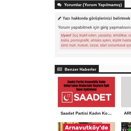
Yorumlar (Yorum Yapılmamış)
Yazı hakkında görüşlerinizi belirtmek
Yorum yapabilmek için
giriş
yapmalısını
Uyarı!
Suç teşkil eden, yasadışı, tehditkar, r
kaba, pornografik, ahlaka aykırı, kişilik hakl
türlü mali, hukuki, cezai, idari sorumluluk iç
Benzer Haberler
Saadet Partisi Kadın Kolları’ndan Okullardaki Olaylarla İlgili Basın Açıklaması