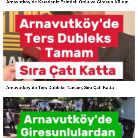
Arnavutköy’de Karadeniz Esintisi: Ordu ve Giresun Kültürü Memleket Günleri’nde Buluştu
Arnavutköy’de Ters Dubleks Tamam, Sıra Çatı Katta