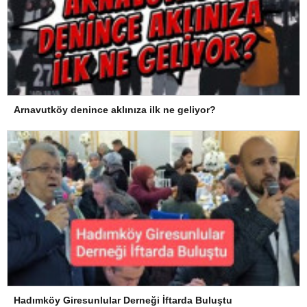
Arnavutköy denince aklınıza ilk ne geliyor?
Hadımköy Giresunlular Derneği İftarda Buluştu