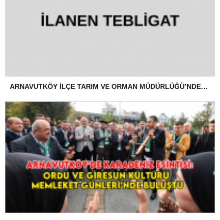
ARNAVUTKÖY İLÇE TARIM VE ORMAN MÜDÜRLÜĞÜ’NDEN İLANEN TEBLİGAT