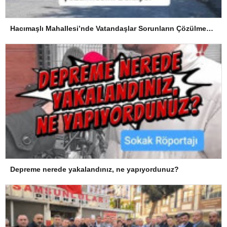
Hacımaşlı Mahallesi’nde Vatandaşlar Sorunların Çözülmesini Bekliyor
Depreme nerede yakalandınız, ne yapıyordunuz?