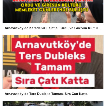
Arnavutköy’de Karadeniz Esintisi: Ordu ve Giresun Kültürü Memleket Günleri’nde Buluştu
Arnavutköy’de Ters Dubleks Tamam, Sıra Çatı Katta