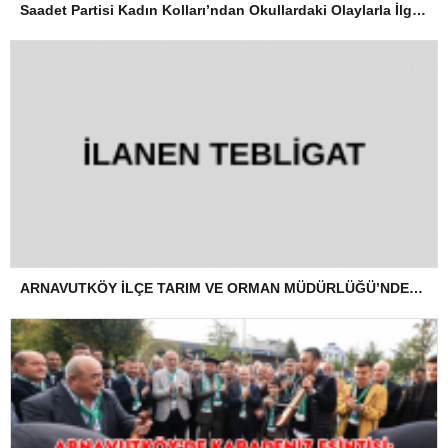
Saadet Partisi Kadın Kolları’ndan Okullardaki Olaylarla İlgili Basın Açıklaması
ARNAVUTKÖY İLÇE TARIM VE ORMAN MÜDÜRLÜĞÜ’NDEN İLANEN TEBLİGAT