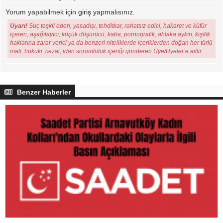
Yorum yapabilmek için
giriş
yapmalısınız.
Uyarı!
Suç teşkil eden, yasadışı, tehditkar, rahatsız edici, hakaret ve küfür
içeren, aşağılayıcı, küçük düşürücü, kaba, pornografik, ahlaka aykırı, kişilik
haklarına zarar verici ya da benzeri niteliklerde içeriklerden doğan her türlü
mali, hukuki, cezai, idari sorumluluk içeriği gönderen Üye/Üyeler’e aittir.
Benzer Haberler