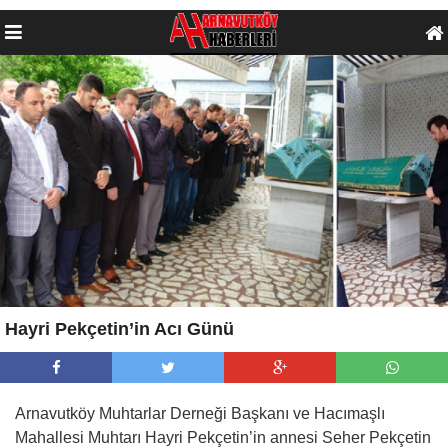
Hayri Pekçetin’in Acı Günü
Arnavutköy Muhtarlar Derneği Başkanı ve Hacımaşlı
Mahallesi Muhtarı Hayri Pekçetin’in annesi Seher Pekçetin