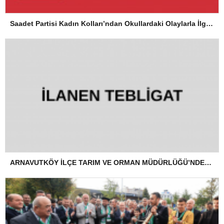
Saadet Partisi Kadın Kolları’ndan Okullardaki Olaylarla İlgili Basın Açıklaması
ARNAVUTKÖY İLÇE TARIM VE ORMAN MÜDÜRLÜĞÜ’NDEN İLANEN TEBLİGAT