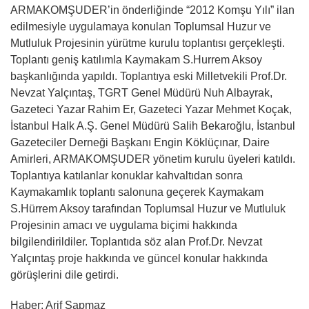
ARMAKOMŞUDER’in önderliğinde “2012 Komşu Yılı” ilan
edilmesiyle uygulamaya konulan Toplumsal Huzur ve
Mutluluk Projesinin yürütme kurulu toplantısı gerçekleşti.
Toplantı geniş katılımla Kaymakam S.Hurrem Aksoy
başkanlığında yapıldı. Toplantıya eski Milletvekili Prof.Dr.
Nevzat Yalçıntaş, TGRT Genel Müdürü Nuh Albayrak,
Gazeteci Yazar Rahim Er, Gazeteci Yazar Mehmet Koçak,
İstanbul Halk A.Ş. Genel Müdürü Salih Bekaroğlu, İstanbul
Gazeteciler Derneği Başkanı Engin Köklüçınar, Daire
Amirleri, ARMAKOMŞUDER yönetim kurulu üyeleri katıldı.
Toplantıya katılanlar konuklar kahvaltıdan sonra
Kaymakamlık toplantı salonuna geçerek Kaymakam
S.Hürrem Aksoy tarafından Toplumsal Huzur ve Mutluluk
Projesinin amacı ve uygulama biçimi hakkında
bilgilendirildiler. Toplantıda söz alan Prof.Dr. Nevzat
Yalçıntaş proje hakkında ve güncel konular hakkında
görüşlerini dile getirdi.
Haber: Arif Sapmaz