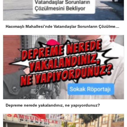
Hacımaşlı Mahallesi’nde Vatandaşlar Sorunların Çözülmesini Bekliyor
Depreme nerede yakalandınız, ne yapıyordunuz?