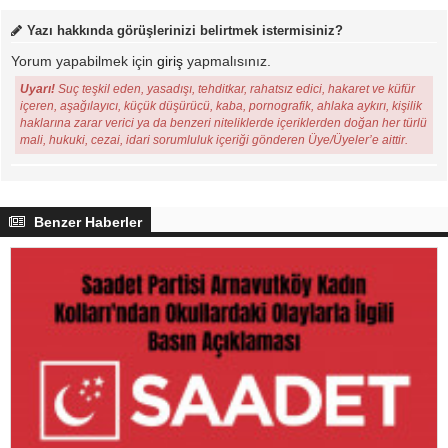
Yazı hakkında görüşlerinizi belirtmek istermisiniz?
Yorum yapabilmek için
giriş
yapmalısınız.
Uyarı!
Suç teşkil eden, yasadışı, tehditkar, rahatsız edici, hakaret ve küfür
içeren, aşağılayıcı, küçük düşürücü, kaba, pornografik, ahlaka aykırı, kişilik
haklarına zarar verici ya da benzeri niteliklerde içeriklerden doğan her türlü
mali, hukuki, cezai, idari sorumluluk içeriği gönderen Üye/Üyeler’e aittir.
Benzer Haberler