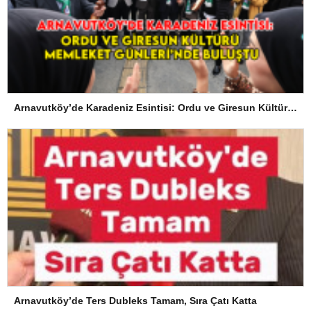
Arnavutköy’de Karadeniz Esintisi: Ordu ve Giresun Kültürü Memleket Günleri’nde Buluştu
Arnavutköy’de Ters Dubleks Tamam, Sıra Çatı Katta