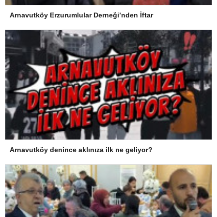
Arnavutköy Erzurumlular Derneği’nden İftar
Arnavutköy denince aklınıza ilk ne geliyor?