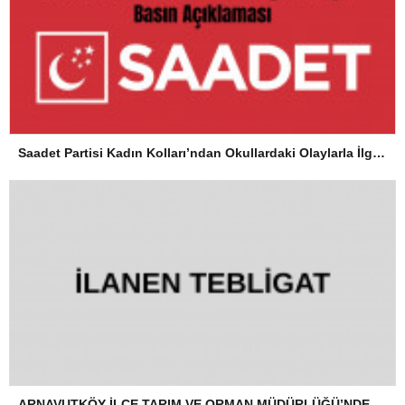
Saadet Partisi Kadın Kolları’ndan Okullardaki Olaylarla İlgili Basın Açıklaması
ARNAVUTKÖY İLÇE TARIM VE ORMAN MÜDÜRLÜĞÜ’NDEN İLANEN TEBLİGAT