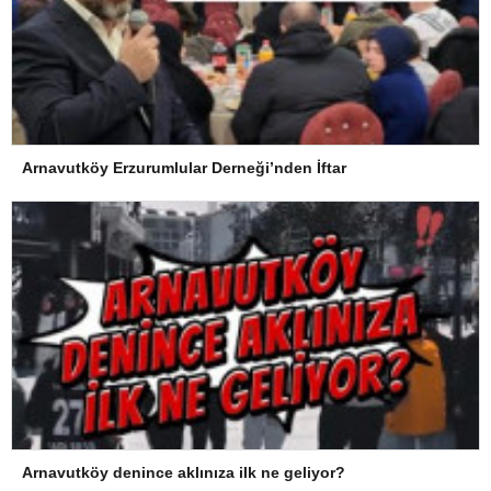
Arnavutköy Erzurumlular Derneği’nden İftar
Arnavutköy denince aklınıza ilk ne geliyor?