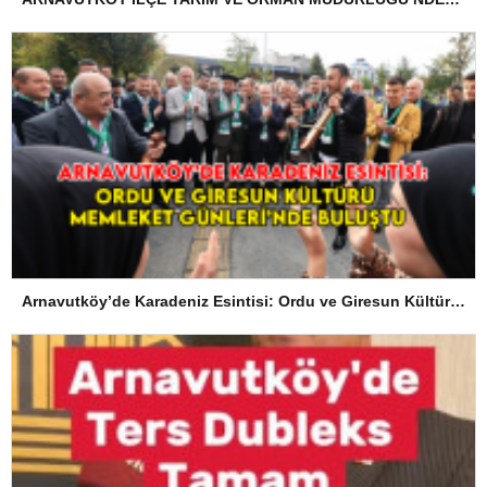
Arnavutköy’de Karadeniz Esintisi: Ordu ve Giresun Kültürü Memleket Günleri’nde Buluştu