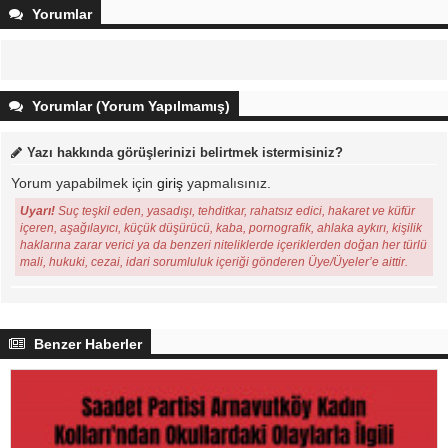
Yorumlar
Yorumlar (Yorum Yapılmamış)
Yazı hakkında görüşlerinizi belirtmek istermisiniz?
Yorum yapabilmek için
giriş
yapmalısınız.
Uyarı!
Suç teşkil eden, yasadışı, tehditkar, rahatsız edici, hakaret ve küfür
içeren, aşağılayıcı, küçük düşürücü, kaba, pornografik, ahlaka aykırı, kişilik
haklarına zarar verici ya da benzeri niteliklerde içeriklerden doğan her türlü
mali, hukuki, cezai, idari sorumluluk içeriği gönderen Üye/Üyeler’e aittir.
Benzer Haberler