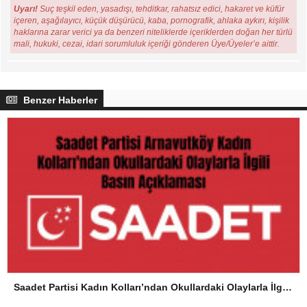
Uyarı!
Suç teşkil eden, yasadışı, tehditkar, rahatsız edici, hakaret ve küfür
içeren, aşağılayıcı, küçük düşürücü, kaba, pornografik, ahlaka aykırı, kişilik
haklarına zarar verici ya da benzeri niteliklerde içeriklerden doğan her türlü
mali, hukuki, cezai, idari sorumluluk içeriği gönderen Üye/Üyeler’e aittir.
Benzer Haberler
Saadet Partisi Kadın Kolları’ndan Okullardaki Olaylarla İlgili Basın Açıklaması