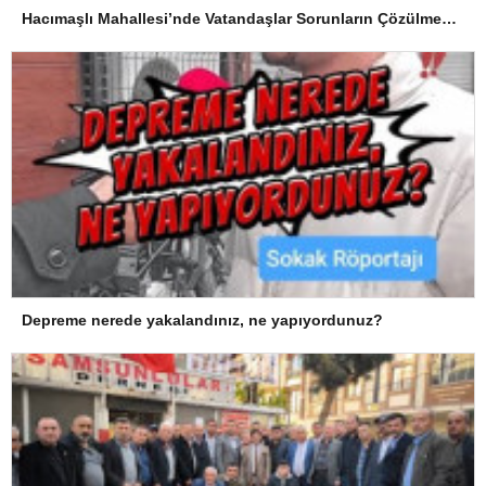
Hacımaşlı Mahallesi’nde Vatandaşlar Sorunların Çözülmesini Bekliyor
Depreme nerede yakalandınız, ne yapıyordunuz?