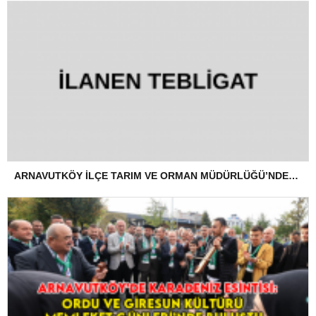
ARNAVUTKÖY İLÇE TARIM VE ORMAN MÜDÜRLÜĞÜ’NDEN İLANEN TEBLİGAT