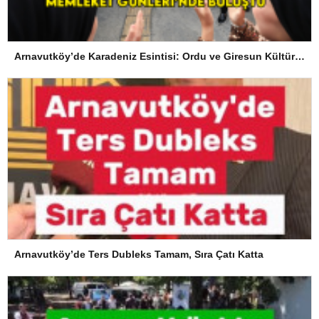
Arnavutköy’de Karadeniz Esintisi: Ordu ve Giresun Kültürü Memleket Günleri’nde Buluştu
Arnavutköy’de Ters Dubleks Tamam, Sıra Çatı Katta