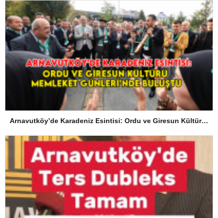
Arnavutköy’de Karadeniz Esintisi: Ordu ve Giresun Kültürü Memleket Günleri’nde Buluştu