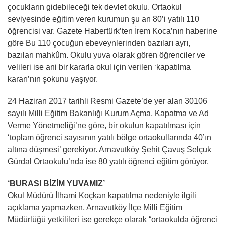
çocukların gidebileceği tek devlet okulu. Ortaokul
seviyesinde eğitim veren kurumun şu an 80’i yatılı 110
öğrencisi var. Gazete Habertürk’ten İrem Koca’nın haberine
göre Bu 110 çocuğun ebeveynlerinden bazıları ayrı,
bazıları mahkûm. Okulu yuva olarak gören öğrenciler ve
velileri ise ani bir kararla okul için verilen ‘kapatılma
kararı’nın şokunu yaşıyor.
24 Haziran 2017 tarihli Resmi Gazete’de yer alan 30106
sayılı Milli Eğitim Bakanlığı Kurum Açma, Kapatma ve Ad
Verme Yönetmeliği’ne göre, bir okulun kapatılması için
‘toplam öğrenci sayısının yatılı bölge ortaokullarında 40’ın
altına düşmesi’ gerekiyor. Arnavutköy Şehit Çavuş Selçuk
Gürdal Ortaokulu’nda ise 80 yatılı öğrenci eğitim görüyor.
‘BURASI BİZİM YUVAMIZ’
Okul Müdürü İlhami Koçkan kapatılma nedeniyle ilgili
açıklama yapmazken, Arnavutköy İlçe Milli Eğitim
Müdürlüğü yetkilileri ise gerekçe olarak “ortaokulda öğrenci