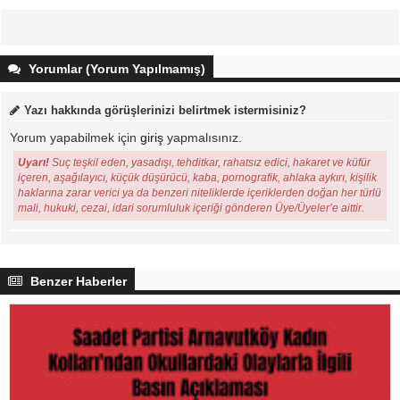
Yorumlar (Yorum Yapılmamış)
Yazı hakkında görüşlerinizi belirtmek istermisiniz?
Yorum yapabilmek için
giriş
yapmalısınız.
Uyarı!
Suç teşkil eden, yasadışı, tehditkar, rahatsız edici, hakaret ve küfür
içeren, aşağılayıcı, küçük düşürücü, kaba, pornografik, ahlaka aykırı, kişilik
haklarına zarar verici ya da benzeri niteliklerde içeriklerden doğan her türlü
mali, hukuki, cezai, idari sorumluluk içeriği gönderen Üye/Üyeler’e aittir.
Benzer Haberler