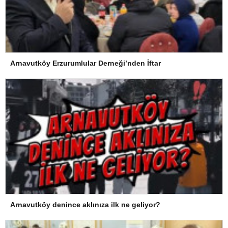
Arnavutköy Erzurumlular Derneği’nden İftar
Arnavutköy denince aklınıza ilk ne geliyor?