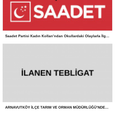
Saadet Partisi Kadın Kolları’ndan Okullardaki Olaylarla İlgili Basın Açıklaması
ARNAVUTKÖY İLÇE TARIM VE ORMAN MÜDÜRLÜĞÜ’NDEN İLANEN TEBLİGAT