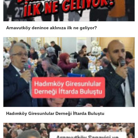
Arnavutköy denince aklınıza ilk ne geliyor?
Hadımköy Giresunlular Derneği İftarda Buluştu