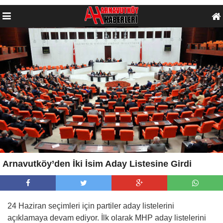
Arnavutköy’den İki İsim Aday Listesine Girdi
24 Haziran seçimleri için partiler aday listelerini
açıklamaya devam ediyor. İlk olarak MHP aday listelerini