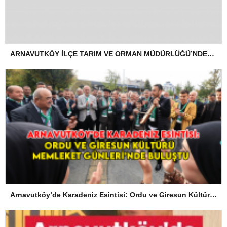
ARNAVUTKÖY İLÇE TARIM VE ORMAN MÜDÜRLÜĞÜ’NDEN İLANEN TEBLİGAT
Arnavutköy’de Karadeniz Esintisi: Ordu ve Giresun Kültürü Memleket Günleri’nde Buluştu