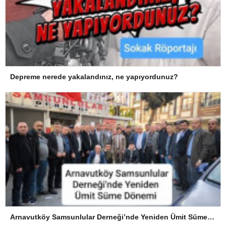
Depreme nerede yakalandınız, ne yapıyordunuz?
Arnavutköy Samsunlular Derneği’nde Yeniden Ümit Süme Dönemi