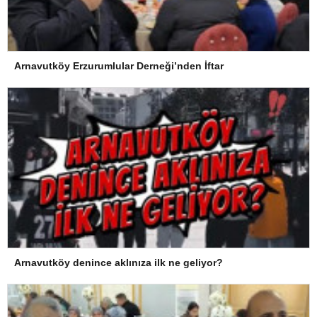
Arnavutköy Erzurumlular Derneği’nden İftar
Arnavutköy denince aklınıza ilk ne geliyor?