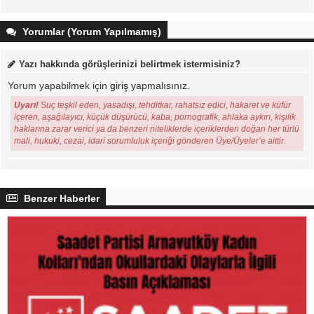
Yorumlar (Yorum Yapılmamış)
Yazı hakkında görüşlerinizi belirtmek istermisiniz?
Yorum yapabilmek için
giriş
yapmalısınız.
Uyarı!
Suç teşkil eden, yasadışı, tehditkar, rahatsız edici, hakaret ve küfür
içeren, aşağılayıcı, küçük düşürücü, kaba, pornografik, ahlaka aykırı, kişilik
haklarına zarar verici ya da benzeri niteliklerde içeriklerden doğan her türlü
mali, hukuki, cezai, idari sorumluluk içeriği gönderen Üye/Üyeler’e aittir.
Benzer Haberler