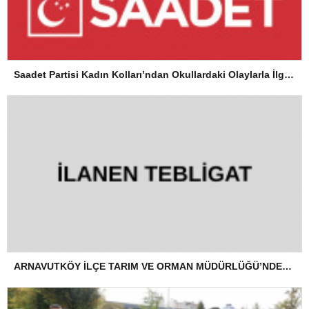
Saadet Partisi Kadın Kolları’ndan Okullardaki Olaylarla İlgili Basın Açıklaması
ARNAVUTKÖY İLÇE TARIM VE ORMAN MÜDÜRLÜĞÜ’NDEN İLANEN TEBLİGAT