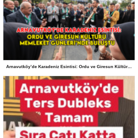
Arnavutköy’de Karadeniz Esintisi: Ordu ve Giresun Kültürü Memleket Günleri’nde Buluştu