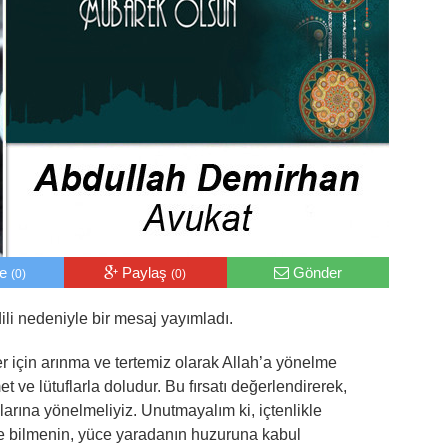
le
Paylaş
Gönder
(0)
(0)
li nedeniyle bir mesaj yayımladı.
 için arınma ve tertemiz olarak Allah’a yönelme
 ve lütuflarla doludur. Bu fırsatı değerlendirerek,
larına yönelmeliyiz. Unutmayalım ki, içtenlikle
e bilmenin, yüce yaradanın huzuruna kabul