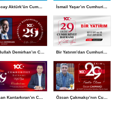
Tuncay Aktürk’ün Cumhuriyet Bayramı Mesajı
İsmail Yaşar’ın Cumhuriyet Bayramı Mesajı
Abdullah Demirhan’ın Cumhuriyet Bayramı Mesajı
Bir Yatırım’dan Cumhuriyet Bayramı Mesajı
Hasan Kantarkıran’ın Cumhuriyet Bayramı Mesajı
Özcan Çakmakçı’nın Cumhuriyet Bayramı Mesajı