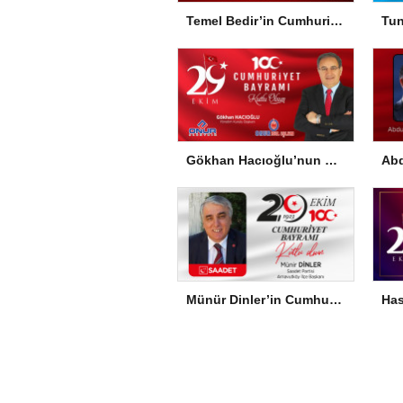
Temel Bedir’in Cumhuriyet Bayramı Mesajı
Gökhan Hacıoğlu’nun Cumhuriyet Bayramı Mesajı
Münür Dinler’in Cumhuriyet Bayramı Mesajı