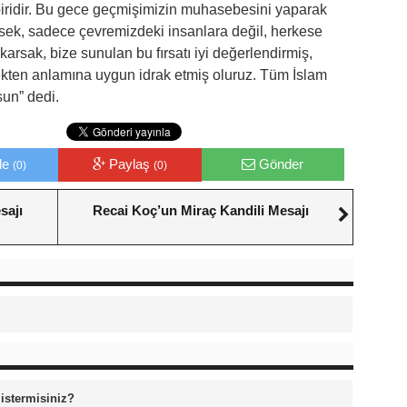
biridir. Bu gece geçmişimizin muhasebesini yaparak
irsek, sadece çevremizdeki insanlara değil, herkese
rsak, bize sunulan bu fırsatı iyi değerlendirmiş,
ekten anlamına uygun idrak etmiş oluruz. Tüm İslam
un” dedi.
le
Paylaş
Gönder
(0)
(0)
sajı
Recai Koç’un Miraç Kandili Mesajı
 istermisiniz?