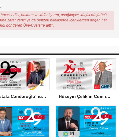
z.
ahatsız edici, hakaret ve küfür içeren, aşağılayıcı, küçük düşürücü,
arına zarar verici ya da benzeri niteliklerde içeriklerden doğan her
eriği gönderen Üye/Üyeler’e aittir.
Mustafa Candaroğlu’nun Cumhuriyet Bayramı Mesajı
Hüseyin Çelik’in Cumhuriyet Bayramı Mesajı