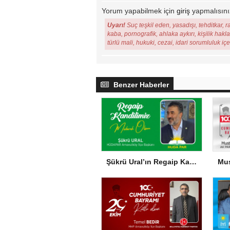
Yorum yapabilmek için
giriş
yapmalısını
Uyarı!
Suç teşkil eden, yasadışı, tehditkar, r
kaba, pornografik, ahlaka aykırı, kişilik hakl
türlü mali, hukuki, cezai, idari sorumluluk iç
Benzer Haberler
Şükrü Ural’ın Regaip Kandili Mesajı