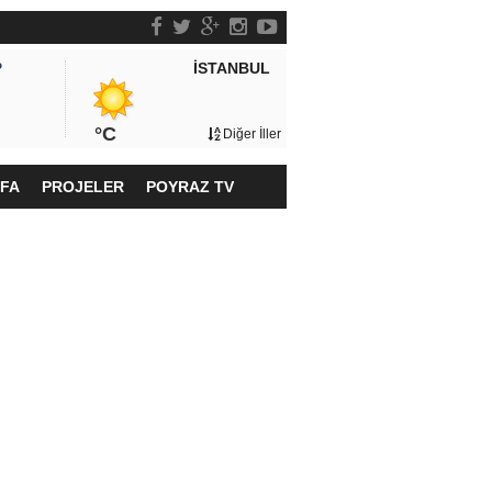
İSTANBUL
P
°C
Diğer İller
YFA
PROJELER
POYRAZ TV