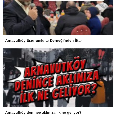
Arnavutköy Erzurumlular Derneği’nden İftar
Arnavutköy denince aklınıza ilk ne geliyor?