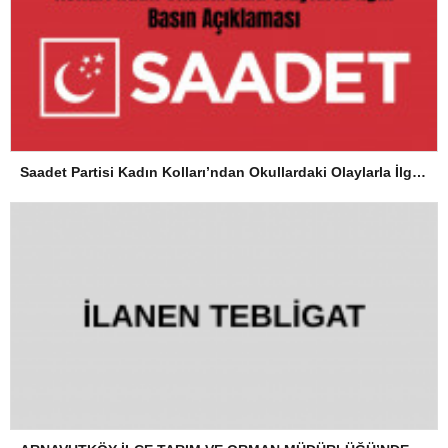
Saadet Partisi Kadın Kolları’ndan Okullardaki Olaylarla İlgili Basın Açıklaması