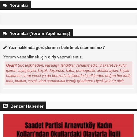
Yorumlar
Yorumlar (Yorum Yapılmamış)
Yazı hakkında görüşlerinizi belirtmek istermisiniz?
Yorum yapabilmek için
giriş
yapmalısınız.
Uyarı!
Suç teşkil eden, yasadışı, tehditkar, rahatsız edici, hakaret ve küfür
içeren, aşağılayıcı, küçük düşürücü, kaba, pornografik, ahlaka aykırı, kişilik
haklarına zarar verici ya da benzeri niteliklerde içeriklerden doğan her türlü
mali, hukuki, cezai, idari sorumluluk içeriği gönderen Üye/Üyeler’e aittir.
Benzer Haberler