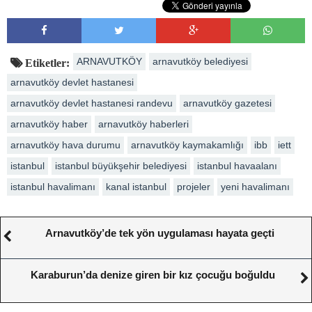
ARNAVUTKÖY
arnavutköy belediyesi
Etiketler:
arnavutköy devlet hastanesi
arnavutköy devlet hastanesi randevu
arnavutköy gazetesi
arnavutköy haber
arnavutköy haberleri
arnavutköy hava durumu
arnavutköy kaymakamlığı
ibb
iett
istanbul
istanbul büyükşehir belediyesi
istanbul havaalanı
istanbul havalimanı
kanal istanbul
projeler
yeni havalimanı
Arnavutköy’de tek yön uygulaması hayata geçti
Karaburun’da denize giren bir kız çocuğu boğuldu