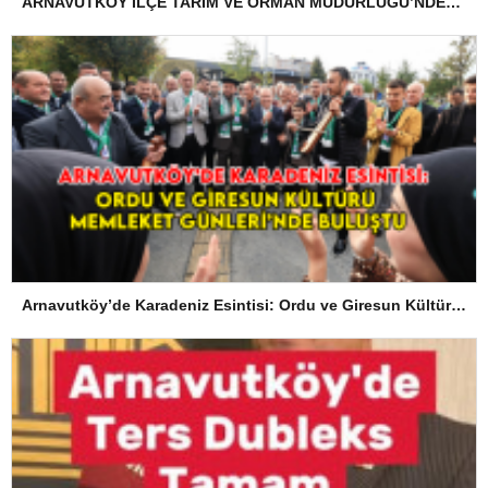
ARNAVUTKÖY İLÇE TARIM VE ORMAN MÜDÜRLÜĞÜ’NDEN İLANEN TEBLİGAT
Arnavutköy’de Karadeniz Esintisi: Ordu ve Giresun Kültürü Memleket Günleri’nde Buluştu