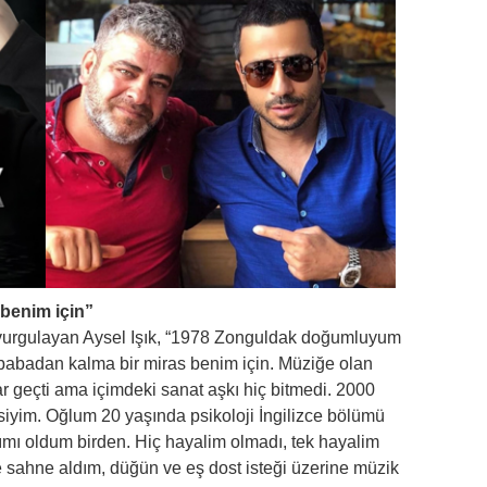
benim için”
urgulayan Aysel Işık, “1978 Zonguldak doğumluyum
babadan kalma bir miras benim için. Müziğe olan
ar geçti ama içimdeki sanat aşkı hiç bitmedi. 2000
siyim. Oğlum 20 yaşında psikoloji İngilizce bölümü
ımı oldum birden. Hiç hayalim olmadı, tek hayalim
 sahne aldım, düğün ve eş dost isteği üzerine müzik