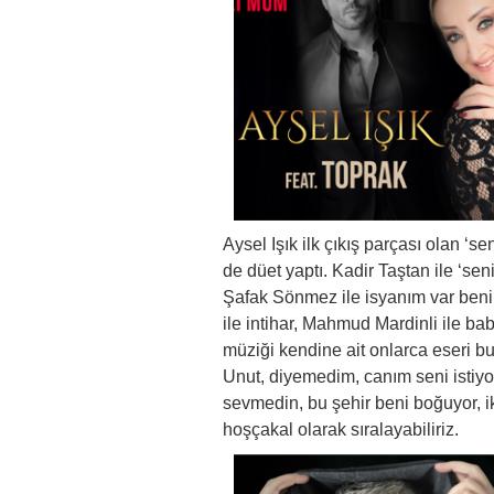
Aysel Işık ilk çıkış parçası olan ‘s
de düet yaptı. Kadir Taştan ile ‘sen
Şafak Sönmez ile isyanım var beni
ile intihar, Mahmud Mardinli ile ba
müziği kendine ait onlarca eseri bul
Unut, diyemedim, canım seni istiyo
sevmedin, bu şehir beni boğuyor, i
hoşçakal olarak sıralayabiliriz.