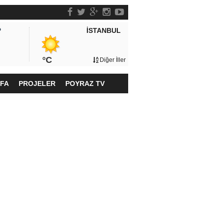
İSTANBUL
P
°C
Diğer İller
YFA
PROJELER
POYRAZ TV