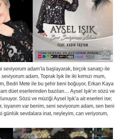
eni seviyorum adam’la başlayarak, birçok sanatçı ile
i seviyorum adam, Toprak Işık ile iki kırmızı mum,
m, Bedri Mete ile bu şehir beni boğuyor, Erkan Kaya
bam düet eserlerinden bazıları… Aysel Işık’ın sözü ve
unuyor. Sözü ve müziği Aysel Işık’a ait eserleri ise;
r, isyanım var benim, seni seviyorum adam, sen beni
ki günlük sevdalara inat, neyleyim, can veriyorum,