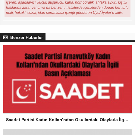
içeren, aşağılayıcı, küçük düşürücü, kaba, pornografik, ahlaka aykırı, kişilik
haklarına zarar verici ya da benzeri niteliklerde içeriklerden doğan her türlü
mali, hukuki, cezai, idari sorumluluk içeriği gönderen Üye/Üyeler’e aittir.
Benzer Haberler
Saadet Partisi Kadın Kolları’ndan Okullardaki Olaylarla İlgili Basın Açıklaması