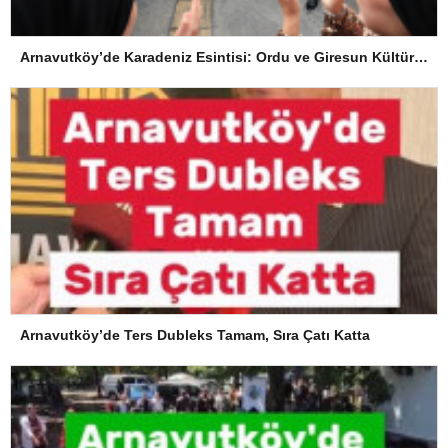
Arnavutköy’de Karadeniz Esintisi: Ordu ve Giresun Kültürü Memleket Günleri’nde Buluştu
Arnavutköy’de Ters Dubleks Tamam, Sıra Çatı Katta