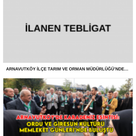
ARNAVUTKÖY İLÇE TARIM VE ORMAN MÜDÜRLÜĞÜ’NDEN İLANEN TEBLİGAT