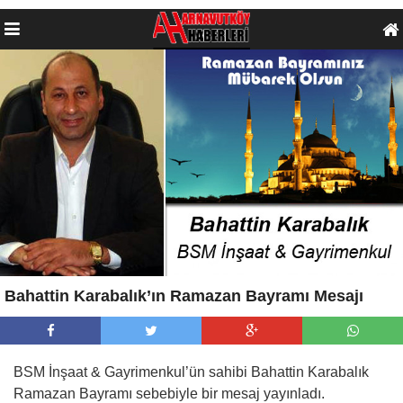
Bahattin Karabalık’ın Ramazan Bayramı Mesajı
BSM İnşaat & Gayrimenkul’ün sahibi Bahattin Karabalık
Ramazan Bayramı sebebiyle bir mesaj yayınladı.