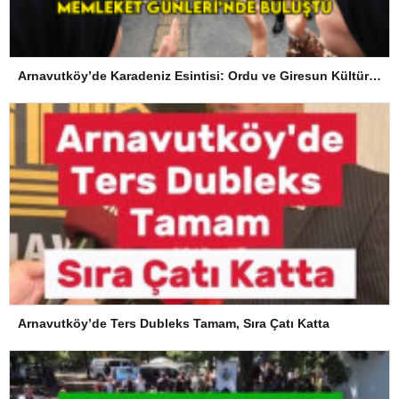
Arnavutköy’de Karadeniz Esintisi: Ordu ve Giresun Kültürü Memleket Günleri’nde Buluştu
Arnavutköy’de Ters Dubleks Tamam, Sıra Çatı Katta