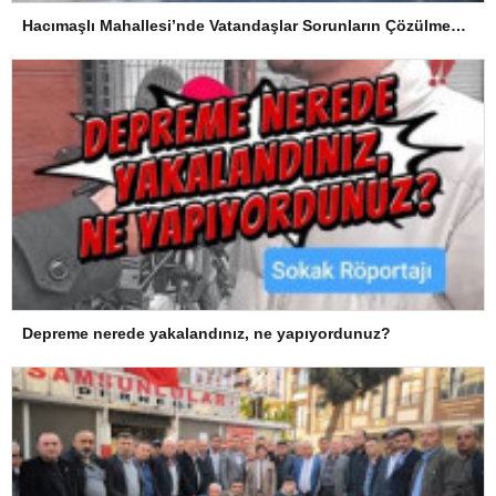
Hacımaşlı Mahallesi’nde Vatandaşlar Sorunların Çözülmesini Bekliyor
Depreme nerede yakalandınız, ne yapıyordunuz?