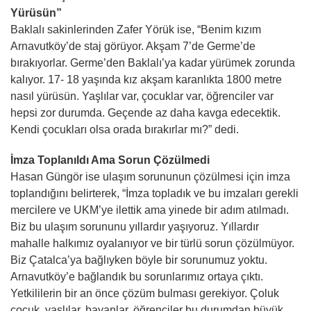
Yürüsün”
Baklalı sakinlerinden Zafer Yörük ise, “Benim kızım
Arnavutköy’de staj görüyor. Akşam 7’de Germe’de
bırakıyorlar. Germe’den Baklalı’ya kadar yürümek zorunda
kalıyor. 17- 18 yaşında kız akşam karanlıkta 1800 metre
nasıl yürüsün. Yaşlılar var, çocuklar var, öğrenciler var
hepsi zor durumda. Geçende az daha kavga edecektik.
Kendi çocukları olsa orada bırakırlar mı?” dedi.
İmza Toplanıldı Ama Sorun Çözülmedi
Hasan Güngör ise ulaşım sorununun çözülmesi için imza
toplandığını belirterek, “İmza topladık ve bu imzaları gerekli
mercilere ve UKM’ye ilettik ama yinede bir adım atılmadı.
Biz bu ulaşım sorununu yıllardır yaşıyoruz. Yıllardır
mahalle halkımız oyalanıyor ve bir türlü sorun çözülmüyor.
Biz Çatalca’ya bağlıyken böyle bir sorunumuz yoktu.
Arnavutköy’e bağlandık bu sorunlarımız ortaya çıktı.
Yetkililerin bir an önce çözüm bulması gerekiyor. Çoluk
çocuk, yaşlılar, bayanlar, öğrenciler bu durumdan büyük