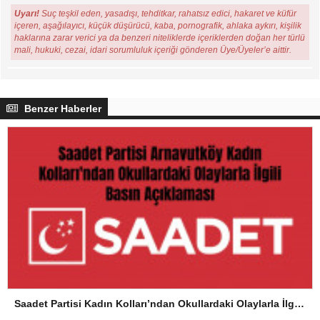
Uyarı!
Suç teşkil eden, yasadışı, tehditkar, rahatsız edici, hakaret ve küfür
içeren, aşağılayıcı, küçük düşürücü, kaba, pornografik, ahlaka aykırı, kişilik
haklarına zarar verici ya da benzeri niteliklerde içeriklerden doğan her türlü
mali, hukuki, cezai, idari sorumluluk içeriği gönderen Üye/Üyeler’e aittir.
Benzer Haberler
Saadet Partisi Kadın Kolları’ndan Okullardaki Olaylarla İlgili Basın Açıklaması