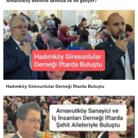
Arnavutköy denince aklınıza ilk ne geliyor?
Hadımköy Giresunlular Derneği İftarda Buluştu