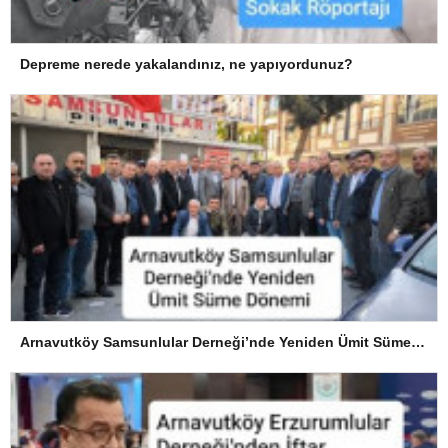
Depreme nerede yakalandınız, ne yapıyordunuz?
Arnavutköy Samsunlular Derneği’nde Yeniden Ümit Süme Dönemi