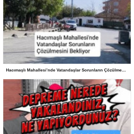
Hacımaşlı Mahallesi’nde Vatandaşlar Sorunların Çözülmesini Bekliyor