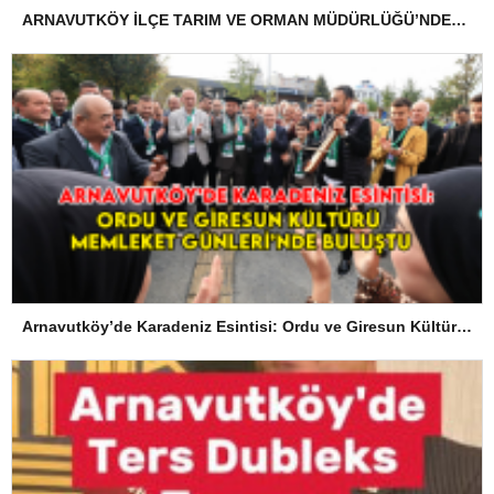
ARNAVUTKÖY İLÇE TARIM VE ORMAN MÜDÜRLÜĞÜ’NDEN İLANEN TEBLİGAT
Arnavutköy’de Karadeniz Esintisi: Ordu ve Giresun Kültürü Memleket Günleri’nde Buluştu