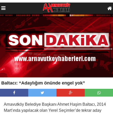
Baltacı: “Adaylığım önünde engel yok”
Arnavutköy Belediye Başkanı Ahmet Haşim Baltacı, 2014
Mart’ında yapılacak olan Yerel Seçimler’de tekrar aday