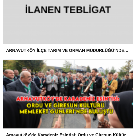
ARNAVUTKÖY İLÇE TARIM VE ORMAN MÜDÜRLÜĞÜ’NDEN İLANEN TEBLİGAT
Arnavutköy’de Karadeniz Esintisi: Ordu ve Giresun Kültürü Memleket Günleri’nde Buluştu