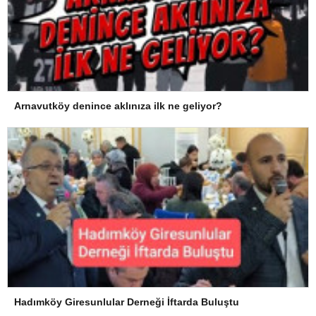
Arnavutköy denince aklınıza ilk ne geliyor?
Hadımköy Giresunlular Derneği İftarda Buluştu