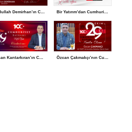
Abdullah Demirhan’ın Cumhuriyet Bayramı Mesajı
Bir Yatırım’dan Cumhuriyet Bayramı Mesajı
Hasan Kantarkıran’ın Cumhuriyet Bayramı Mesajı
Özcan Çakmakçı’nın Cumhuriyet Bayramı Mesajı