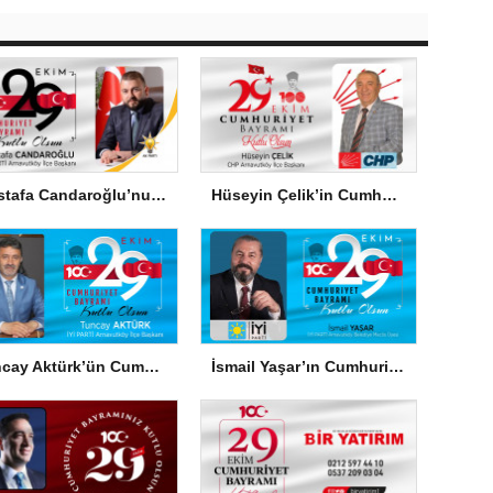
Mustafa Candaroğlu’nun Cumhuriyet Bayramı Mesajı
Hüseyin Çelik’in Cumhuriyet Bayramı Mesajı
Tuncay Aktürk’ün Cumhuriyet Bayramı Mesajı
İsmail Yaşar’ın Cumhuriyet Bayramı Mesajı