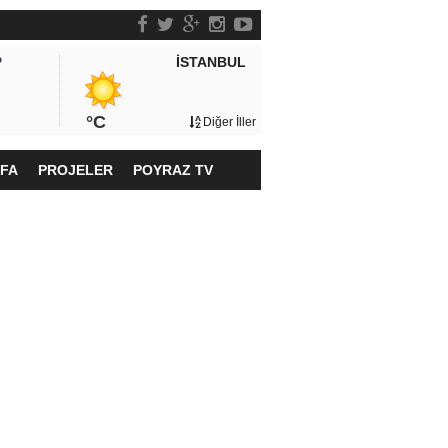
İSTANBUL
P
°C
Diğer İller
YFA
PROJELER
POYRAZ TV