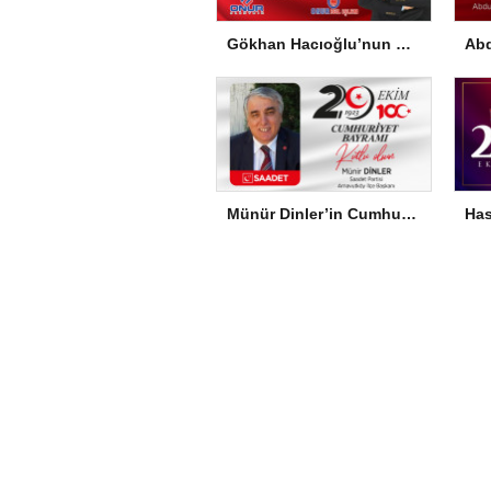
Gökhan Hacıoğlu’nun Cumhuriyet Bayramı Mesajı
Münür Dinler’in Cumhuriyet Bayramı Mesajı