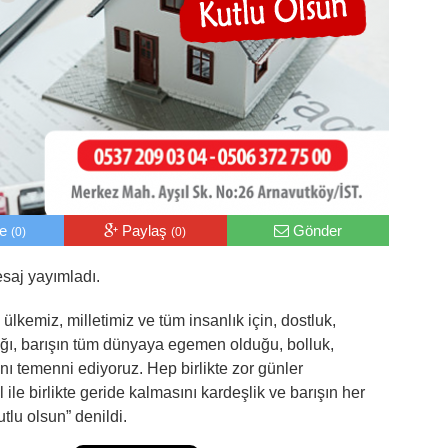
le
Paylaş
Gönder
(0)
(0)
esaj yayımladı.
 ülkemiz, milletimiz ve tüm insanlık için, dostluk,
ığı, barışın tüm dünyaya egemen olduğu, bolluk,
ını temenni ediyoruz. Hep birlikte zor günler
l ile birlikte geride kalmasını kardeşlik ve barışın her
utlu olsun” denildi.