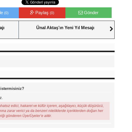
le
Paylaş
Gönder
(0)
(0)
ajı
Ünal Aktaş’ın Yeni Yıl Mesajı
 istermisiniz?
z.
ahatsız edici, hakaret ve küfür içeren, aşağılayıcı, küçük düşürücü,
arına zarar verici ya da benzeri niteliklerde içeriklerden doğan her
eriği gönderen Üye/Üyeler’e aittir.