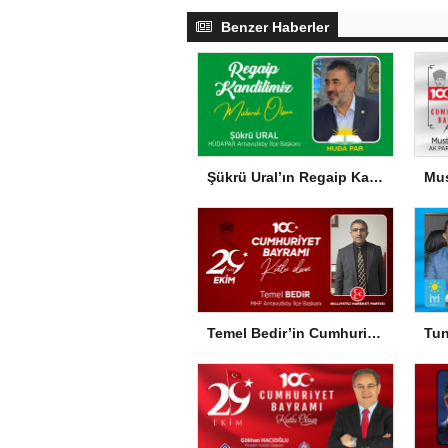
Benzer Haberler
Şükrü Ural’ın Regaip Kandili Mesajı
Temel Bedir’in Cumhuriyet Bayramı Mesajı