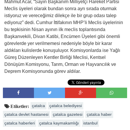
Mahmut Acar, “Sayın Başkanım Milliyetçi Hareket Partisi
Meclis üyeleri olarak bundan sonra ayrı sırada oturmak
istiyoruz ve vereceğimiz dilekçe ile bir grup odası talep
ediyoruz” dedi. Cumhur İttifakının MHP’li Meclis üyelerinin
bu tepkisinin Nisan ayının ilk meclis toplantısında
Başkanvekili, Divan Katibi, Encümen Üyeleri gibi önemli
görevlerde yer verilmemesi nedeniyle böyle bir karar
aldıkları kulislerde konuşuluyor. Komisyonlarda ise Yağlı
Güreş Düzenleyen Kentler Birliği Meclisi, Kentsel
Dönüşüm Komisyonu, Tarım, Orman ve Hayvancılık ve
Deprem Komisyonunda görev aldılar.
çatalca
çatalca belediyesi
Etiketler:
çatalca devlet hastanesi
çatalca gazetesi
çatalca haber
çatalca haberleri
çatalca kaymakamlığı
istanbul