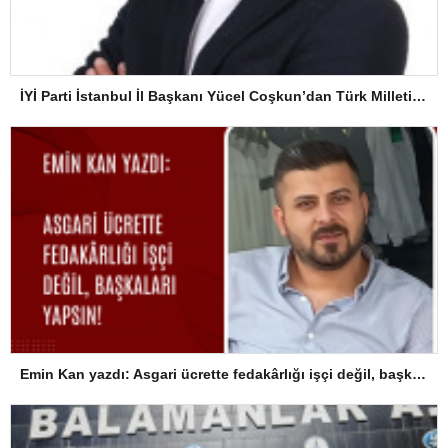
İYİ Parti İstanbul İl Başkanı Yücel Coşkun’dan Türk Milletine Kararlılık Mesajı
Emin Kan yazdı: Asgari ücrette fedakârlığı işçi değil, başkaları yapsın!