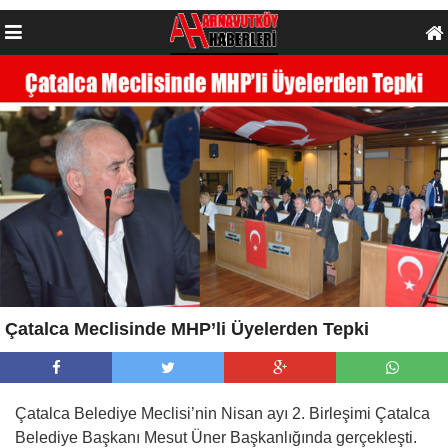
Çatalca Meclisinde MHP’li Üyelerden Tepki
Çatalca Belediye Meclisi’nin Nisan ayı 2. Birleşimi Çatalca
Belediye Başkanı Mesut Üner Başkanlığında gerçekleşti.