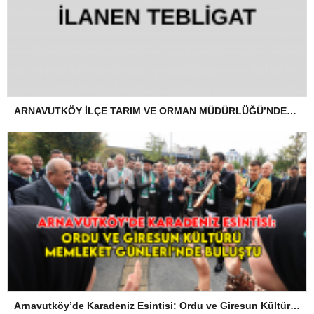
ARNAVUTKÖY İLÇE TARIM VE ORMAN MÜDÜRLÜĞÜ’NDEN İLANEN TEBLİGAT
Arnavutköy’de Karadeniz Esintisi: Ordu ve Giresun Kültürü Memleket Günleri’nde Buluştu