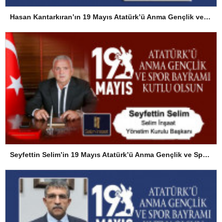
Hasan Kantarkıran’ın 19 Mayıs Atatürk’ü Anma Gençlik ve Spor Bayramı Mesajı
Seyfettin Selim’in 19 Mayıs Atatürk’ü Anma Gençlik ve Spor Bayramı Mesajı