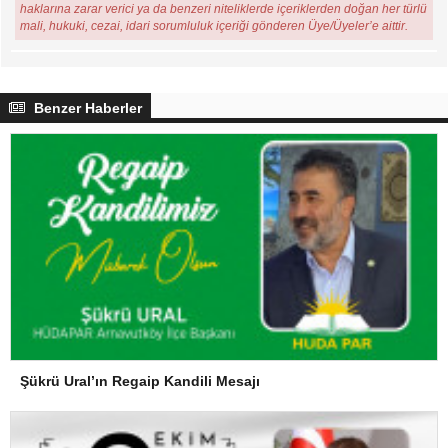
haklarına zarar verici ya da benzeri niteliklerde içeriklerden doğan her türlü
mali, hukuki, cezai, idari sorumluluk içeriği gönderen Üye/Üyeler’e aittir.
Benzer Haberler
Şükrü Ural’ın Regaip Kandili Mesajı