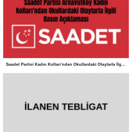
Saadet Partisi Kadın Kolları’ndan Okullardaki Olaylarla İlgili Basın Açıklaması