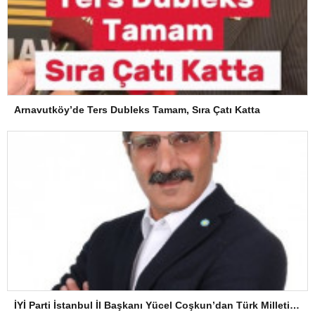
Arnavutköy’de Ters Dubleks Tamam, Sıra Çatı Katta
İYİ Parti İstanbul İl Başkanı Yücel Coşkun’dan Türk Milletine Kararlılık Mesajı