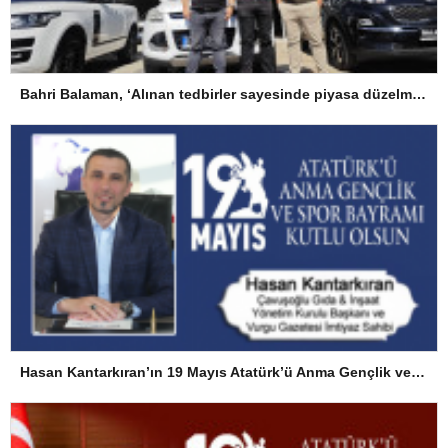
Bahri Balaman, ‘Alınan tedbirler sayesinde piyasa düzelme eğiliminde’
Hasan Kantarkıran’ın 19 Mayıs Atatürk’ü Anma Gençlik ve Spor Bayramı Mesajı