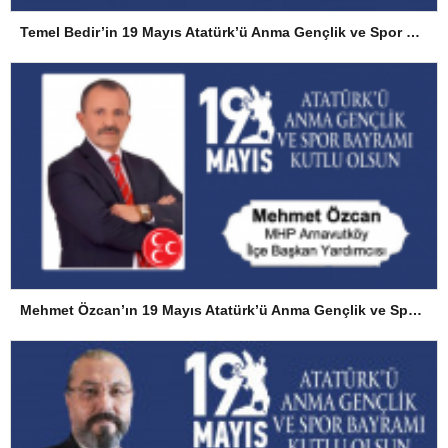
Temel Bedir’in 19 Mayıs Atatürk’ü Anma Gençlik ve Spor Bayramı Mesajı
Mehmet Özcan’ın 19 Mayıs Atatürk’ü Anma Gençlik ve Spor Bayramı Mesajı