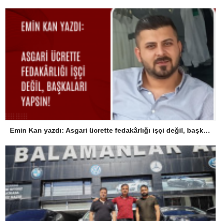
Emin Kan yazdı: Asgari ücrette fedakârlığı işçi değil, başkaları yapsın!