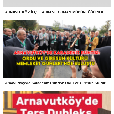
ARNAVUTKÖY İLÇE TARIM VE ORMAN MÜDÜRLÜĞÜ’NDEN İLANEN TEBLİGAT
Arnavutköy’de Karadeniz Esintisi: Ordu ve Giresun Kültürü Memleket Günleri’nde Buluştu