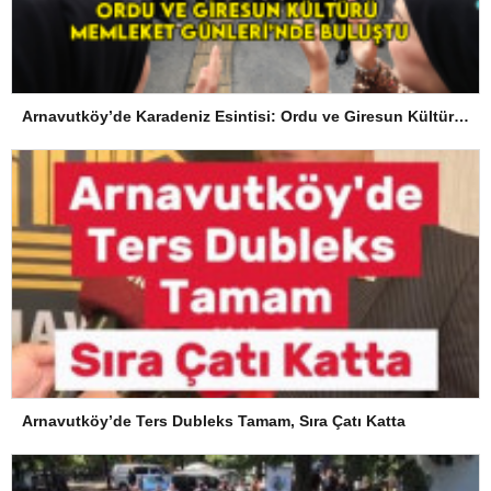
Arnavutköy’de Karadeniz Esintisi: Ordu ve Giresun Kültürü Memleket Günleri’nde Buluştu
Arnavutköy’de Ters Dubleks Tamam, Sıra Çatı Katta