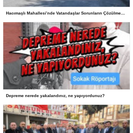
Hacımaşlı Mahallesi’nde Vatandaşlar Sorunların Çözülmesini Bekliyor
Depreme nerede yakalandınız, ne yapıyordunuz?