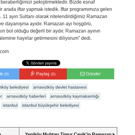
 beraberliğimizi pekiştirmektedir. Bizde esnaf
ir arada iftar yapmak istedik. İftar programımıza gelen
. 11 ayın Sultanı olarak nitelendirdiğimiz Ramazan
ve dayanışma ayıdır. Ramazan ayı hoşgörü,
ın bol olduğu değerli bir aydır. Ramazan ayının
lemine hayırlar getirmesini diliyorum” dedi.
.com
le
Paylaş
Gönder
(0)
(0)
tköy belediyesi
arnavutköy devlet hastanesi
er
arnavutköy haberleri
arnavutköy kaymakamlığı
istanbul
istanbul büyükşehir belediyesi
ı
Yeniköy Muhtarı Timur Çevik’in Ramazan