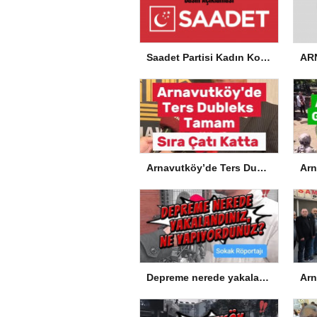
Saadet Partisi Kadın Kolları’ndan Okullardaki Olaylarla İlgili Basın Açıklaması
Arnavutköy’de Ters Dubleks Tamam, Sıra Çatı Katta
Depreme nerede yakalandınız, ne yapıyordunuz?