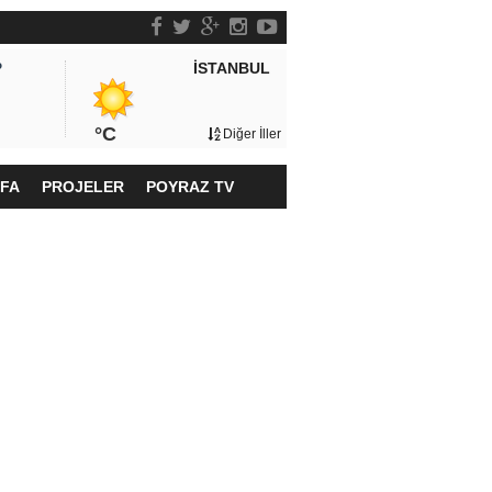
İSTANBUL
P
°C
Diğer İller
YFA
PROJELER
POYRAZ TV