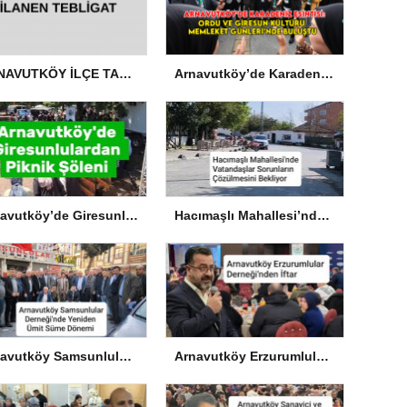
ARNAVUTKÖY İLÇE TARIM VE ORMAN MÜDÜRLÜĞÜ’NDEN İLANEN TEBLİGAT
Arnavutköy’de Karadeniz Esintisi: Ordu ve Giresun Kültürü Memleket Günleri’nde Buluştu
Arnavutköy’de Giresunlulardan Piknik Şöleni
Hacımaşlı Mahallesi’nde Vatandaşlar Sorunların Çözülmesini Bekliyor
Arnavutköy Samsunlular Derneği’nde Yeniden Ümit Süme Dönemi
Arnavutköy Erzurumlular Derneği’nden İftar