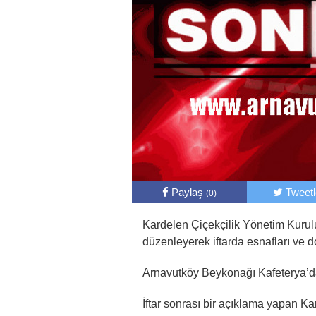
Paylaş
Tweet
(0)
Kardelen Çiçekçilik Yönetim Kurulu
düzenleyerek iftarda esnafları ve dos
Arnavutköy Beykonağı Kafeterya’da 
İftar sonrası bir açıklama yapan K