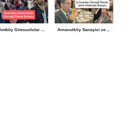
Hadımköy Giresunlular Derneği İftarda Buluştu
Arnavutköy Sanayici ve İş İnsanları Derneği İftarda Şehit Aileleriyle Buluştu