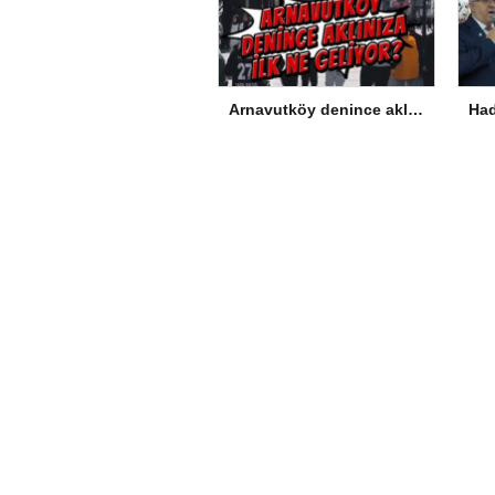
Arnavutköy denince aklınıza ilk ne geliyor?