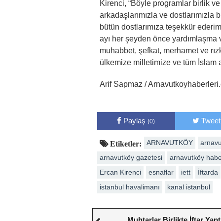
Kirenci, “Böyle programlar birlik ve
arkadaşlarımızla ve dostlarımızla b
bütün dostlarımıza teşekkür ederim
ayı her şeyden önce yardımlaşma 
muhabbet, şefkat, merhamet ve rızk
ülkemize milletimize ve tüm İslam a
Arif Sapmaz / Arnavutkoyhaberleri
Paylaş
Tweet
(0)
ARNAVUTKÖY
arnavu
Etiketler:
arnavutköy gazetesi
arnavutköy hab
Ercan Kirenci
esnaflar
iett
İftarda
istanbul havalimanı
kanal istanbul
Muhtarlar Birlikte İftar Yapt