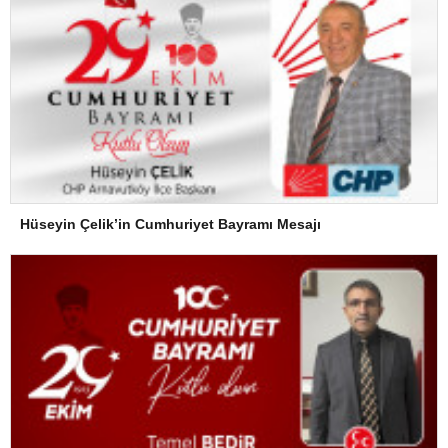
Hüseyin Çelik’in Cumhuriyet Bayramı Mesajı