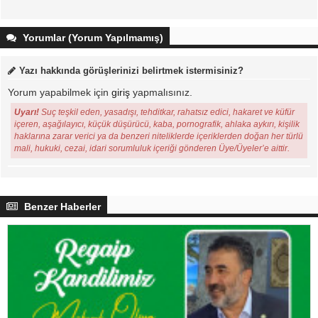
Yorumlar (Yorum Yapılmamış)
Yazı hakkında görüşlerinizi belirtmek istermisiniz?
Yorum yapabilmek için
giriş
yapmalısınız.
Uyarı!
Suç teşkil eden, yasadışı, tehditkar, rahatsız edici, hakaret ve küfür
içeren, aşağılayıcı, küçük düşürücü, kaba, pornografik, ahlaka aykırı, kişilik
haklarına zarar verici ya da benzeri niteliklerde içeriklerden doğan her türlü
mali, hukuki, cezai, idari sorumluluk içeriği gönderen Üye/Üyeler’e aittir.
Benzer Haberler