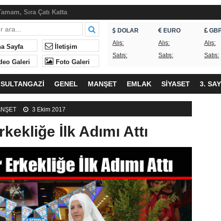
an Piknik Şöleni
ndaşlar Sorunların Çözülmesini Bekliyor
DOLAR
EURO
GB
Alış:
Alış:
Alış:
, ne yapıyordunuz?
a Sayfa
İletişim
Satış:
Satış:
Satış:
neği’nde Yeniden Ümit Süme Dönemi
deo Galeri
Foto Galeri
eği’nden İftar
SULTANGAZİ
GENEL
MANŞET
EMLAK
SİYASET
3. SA
lk ne geliyor?
ndan Okullardaki Olaylarla İlgili Basın Açıklaması
NŞET
3 Ekim 2017
kekliğe İlk Adımı Attı