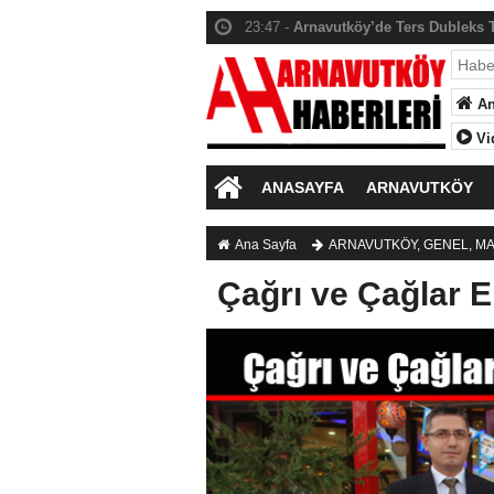
23:48 -
Arnavutköy’de Giresunlulard
23:50 -
Hacımaşlı Mahallesi’nde Vata
23:51 -
Depreme nerede yakalandınız
An
23:52 -
Arnavutköy Samsunlular Der
Vi
23:55 -
Arnavutköy Erzurumlular Dern
ANASAYFA
ARNAVUTKÖY
23:53 -
Arnavutköy denince aklınıza i
23:42 -
Saadet Partisi Kadın Kolları’
Ana Sayfa
ARNAVUTKÖY
,
GENEL
,
MA
Çağrı ve Çağlar Er