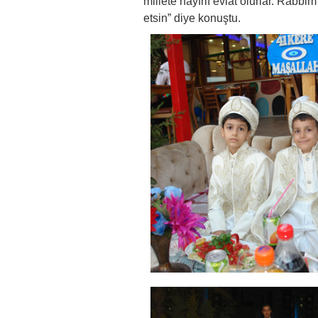
millete hayırlı evlat olurlar. Rabb
etsin” diye konuştu.