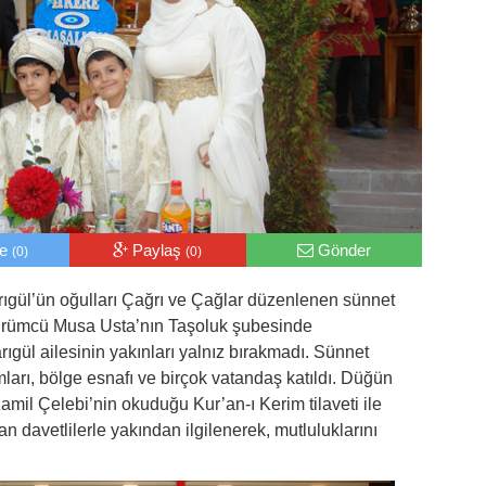
le
Paylaş
Gönder
(0)
(0)
ıgül’ün oğulları Çağrı ve Çağlar düzenlenen sünnet
. Dürümcü Musa Usta’nın Taşoluk şubesinde
ül ailesinin yakınları yalnız bırakmadı. Sünnet
ları, bölge esnafı ve birçok vatandaş katıldı. Düğün
il Çelebi’nin okuduğu Kur’an-ı Kerim tilaveti ile
an davetlilerle yakından ilgilenerek, mutluluklarını