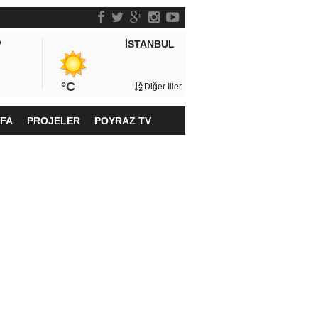
İSTANBUL
P
°C
Diğer İller
YFA
PROJELER
POYRAZ TV