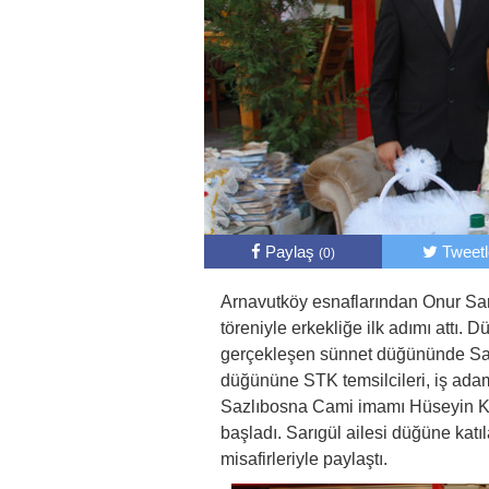
Paylaş
Tweet
(0)
Arnavutköy esnaflarından Onur Sar
töreniyle erkekliğe ilk adımı attı
gerçekleşen sünnet düğününde Sarıg
düğününe STK temsilcileri, iş adam
Sazlıbosna Cami imamı Hüseyin Kam
başladı. Sarıgül ailesi düğüne katıl
misafirleriyle paylaştı.