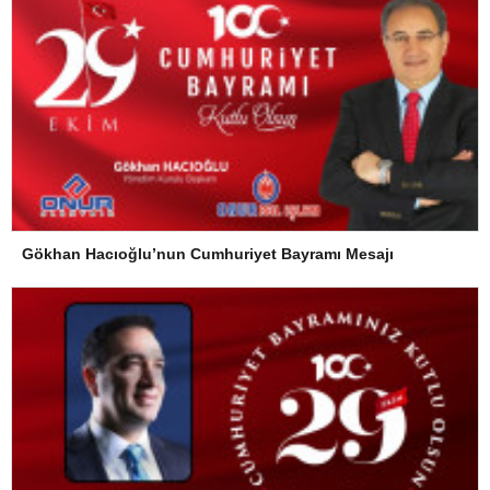
Gökhan Hacıoğlu’nun Cumhuriyet Bayramı Mesajı