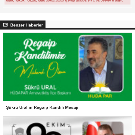
mali, hukuki, cezai, idari sorumluluk içeriği gönderen Üye/Üyeler’e aittir.
Benzer Haberler
Şükrü Ural’ın Regaip Kandili Mesajı