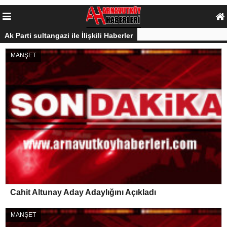
Ak Parti sultangazi ile İlişkili Haberler
MANŞET
Cahit Altunay Aday Adaylığını Açıkladı
MANŞET