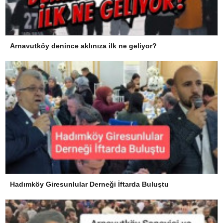
Arnavutköy denince aklınıza ilk ne geliyor?
Hadımköy Giresunlular Derneği İftarda Buluştu