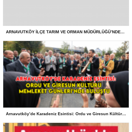
ARNAVUTKÖY İLÇE TARIM VE ORMAN MÜDÜRLÜĞÜ’NDEN İLANEN TEBLİGAT
Arnavutköy’de Karadeniz Esintisi: Ordu ve Giresun Kültürü Memleket Günleri’nde Buluştu