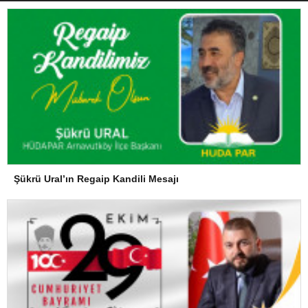
Şükrü Ural’ın Regaip Kandili Mesajı