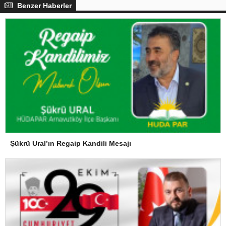
Benzer Haberler
Şükrü Ural’ın Regaip Kandili Mesajı