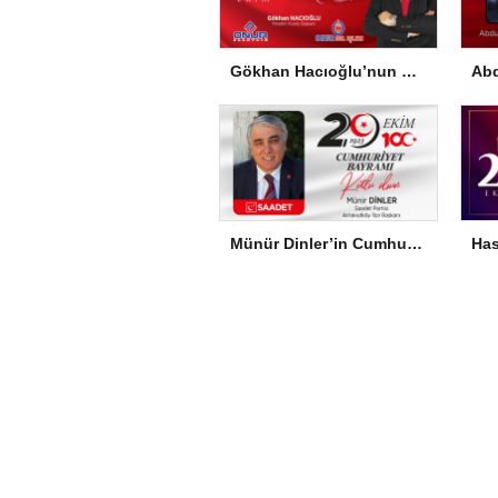
Gökhan Hacıoğlu’nun Cumhuriyet Bayramı Mesajı
Münür Dinler’in Cumhuriyet Bayramı Mesajı