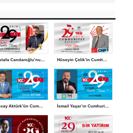
Mustafa Candaroğlu’nun Cumhuriyet Bayramı Mesajı
Hüseyin Çelik’in Cumhuriyet Bayramı Mesajı
Tuncay Aktürk’ün Cumhuriyet Bayramı Mesajı
İsmail Yaşar’ın Cumhuriyet Bayramı Mesajı