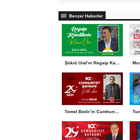
Benzer Haberler
Şükrü Ural’ın Regaip Kandili Mesajı
Temel Bedir’in Cumhuriyet Bayramı Mesajı