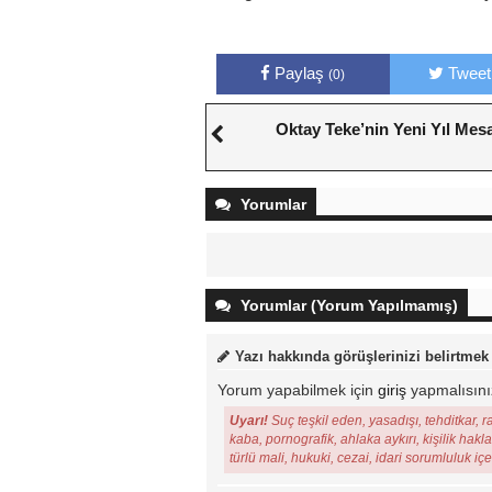
Paylaş
Tweet
(0)
Oktay Teke’nin Yeni Yıl Mesa
Yorumlar
Yorumlar (Yorum Yapılmamış)
Yazı hakkında görüşlerinizi belirtmek
Yorum yapabilmek için
giriş
yapmalısını
Uyarı!
Suç teşkil eden, yasadışı, tehditkar, r
kaba, pornografik, ahlaka aykırı, kişilik hakl
türlü mali, hukuki, cezai, idari sorumluluk iç