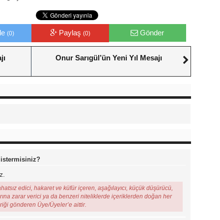
le
Paylaş
Gönder
(0)
(0)
jı
Onur Sarıgül’ün Yeni Yıl Mesajı
 istermisiniz?
z.
ahatsız edici, hakaret ve küfür içeren, aşağılayıcı, küçük düşürücü,
arına zarar verici ya da benzeri niteliklerde içeriklerden doğan her
eriği gönderen Üye/Üyeler’e aittir.