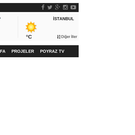
İSTANBUL
P
°C
Diğer İller
YFA
PROJELER
POYRAZ TV