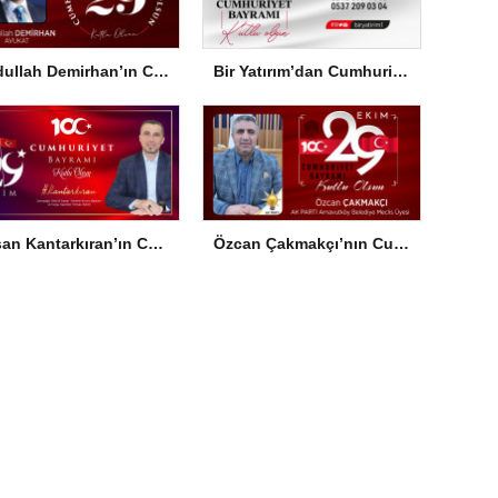
Abdullah Demirhan’ın Cumhuriyet Bayramı Mesajı
Bir Yatırım’dan Cumhuriyet Bayramı Mesajı
Hasan Kantarkıran’ın Cumhuriyet Bayramı Mesajı
Özcan Çakmakçı’nın Cumhuriyet Bayramı Mesajı