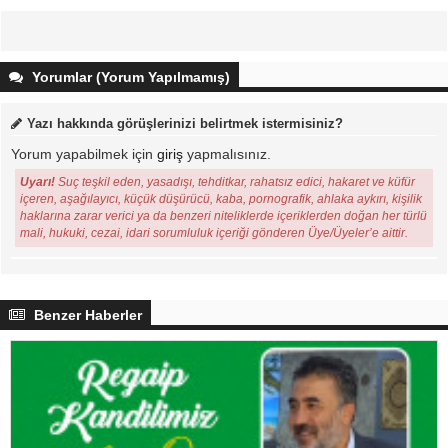
Yorumlar (Yorum Yapılmamış)
Yazı hakkında görüşlerinizi belirtmek istermisiniz?
Yorum yapabilmek için
giriş
yapmalısınız.
Uyarı!
Suç teşkil eden, yasadışı, tehditkar, rahatsız edici, hakaret ve küfür
içeren, aşağılayıcı, küçük düşürücü, kaba, pornografik, ahlaka aykırı, kişilik
haklarına zarar verici ya da benzeri niteliklerde içeriklerden doğan her türlü
mali, hukuki, cezai, idari sorumluluk içeriği gönderen Üye/Üyeler’e aittir.
Benzer Haberler