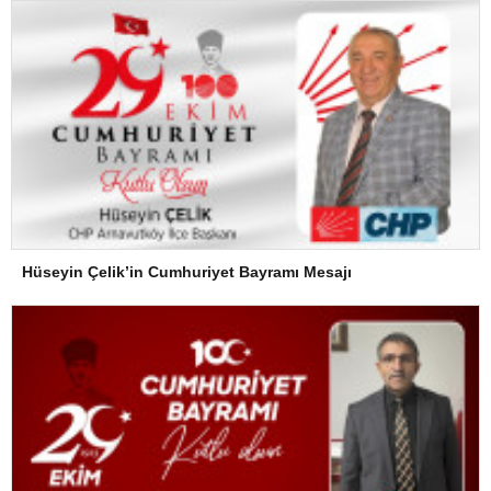
Hüseyin Çelik’in Cumhuriyet Bayramı Mesajı