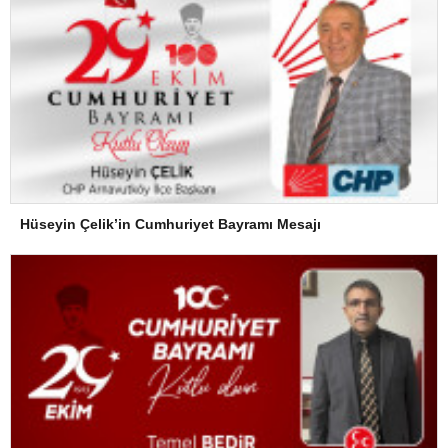
Hüseyin Çelik’in Cumhuriyet Bayramı Mesajı