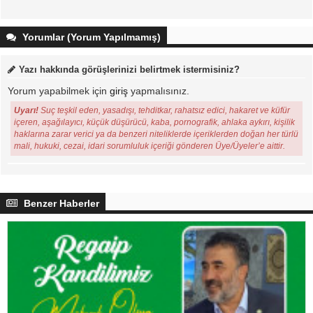
Yorumlar (Yorum Yapılmamış)
Yazı hakkında görüşlerinizi belirtmek istermisiniz?
Yorum yapabilmek için
giriş
yapmalısınız.
Uyarı!
Suç teşkil eden, yasadışı, tehditkar, rahatsız edici, hakaret ve küfür
içeren, aşağılayıcı, küçük düşürücü, kaba, pornografik, ahlaka aykırı, kişilik
haklarına zarar verici ya da benzeri niteliklerde içeriklerden doğan her türlü
mali, hukuki, cezai, idari sorumluluk içeriği gönderen Üye/Üyeler’e aittir.
Benzer Haberler