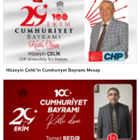
Hüseyin Çelik’in Cumhuriyet Bayramı Mesajı